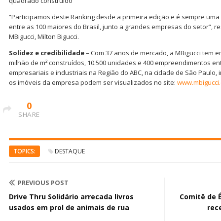
quadrado construído
“Participamos deste Ranking desde a primeira edição e é sempre uma
entre as 100 maiores do Brasil, junto a grandes empresas do setor”, r
MBigucci, Milton Bigucci.
Solidez e credibilidade
– Com 37 anos de mercado, a MBigucci tem em
milhão de m² construídos, 10.500 unidades e 400 empreendimentos ent
empresariais e industriais na Região do ABC, na cidade de São Paulo, int
os imóveis da empresa podem ser visualizados no site:
www.mbigucci.
0
SHARE
TOPICS:
DESTAQUE
PREVIOUS POST
Drive Thru Solidário arrecada livros
Comitê de 
usados em prol de animais de rua
rec