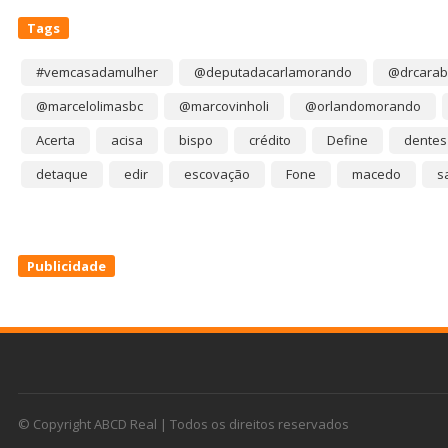
Tags
#vemcasadamulher
@deputadacarlamorando
@drcarab
@marcelolimasbc
@marcovinholi
@orlandomorando
Acerta
acisa
bispo
crédito
Define
dentes
detaque
edir
escovação
Fone
macedo
s
Publicidade
© Copyright ABCD Real | Todos os direitos reservados