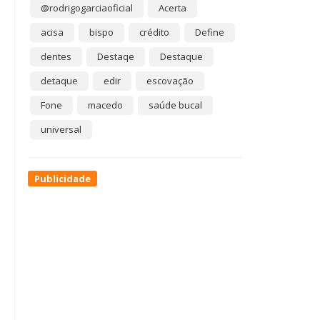
@rodrigogarciaoficial
Acerta
acisa
bispo
crédito
Define
dentes
Destaqe
Destaque
detaque
edir
escovação
Fone
macedo
saúde bucal
universal
Publicidade