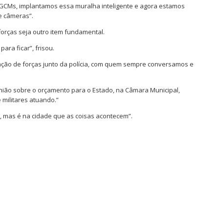
 GCMs, implantamos essa muralha inteligente e agora estamos
e câmeras”.
forças seja outro item fundamental.
ara ficar”, frisou.
ação de forças junto da polícia, com quem sempre conversamos e
nião sobre o orçamento para o Estado, na Câmara Municipal,
 militares atuando.”
, mas é na cidade que as coisas acontecem”.