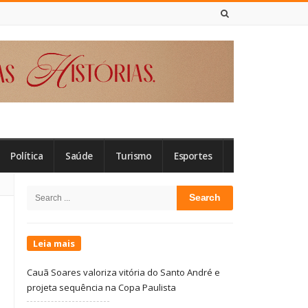
6 DE AGOSTO DE 2026
Política
Saúde
Turismo
Esportes
Site
Search
Sidebar
for:
Leia mais
Cauã Soares valoriza vitória do Santo André e
projeta sequência na Copa Paulista