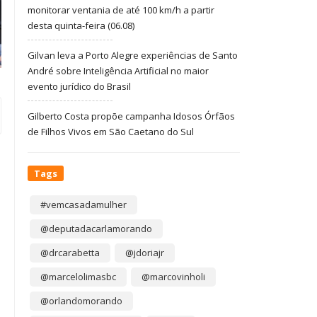
monitorar ventania de até 100 km/h a partir
desta quinta-feira (06.08)
Gilvan leva a Porto Alegre experiências de Santo
André sobre Inteligência Artificial no maior
evento jurídico do Brasil
Gilberto Costa propõe campanha Idosos Órfãos
de Filhos Vivos em São Caetano do Sul
Tags
#vemcasadamulher
@deputadacarlamorando
@drcarabetta
@jdoriajr
@marcelolimasbc
@marcovinholi
@orlandomorando