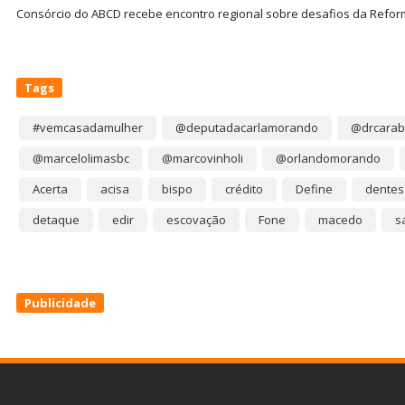
Consórcio do ABCD recebe encontro regional sobre desafios da Refor
Tags
#vemcasadamulher
@deputadacarlamorando
@drcarab
@marcelolimasbc
@marcovinholi
@orlandomorando
Acerta
acisa
bispo
crédito
Define
dentes
detaque
edir
escovação
Fone
macedo
s
Publicidade