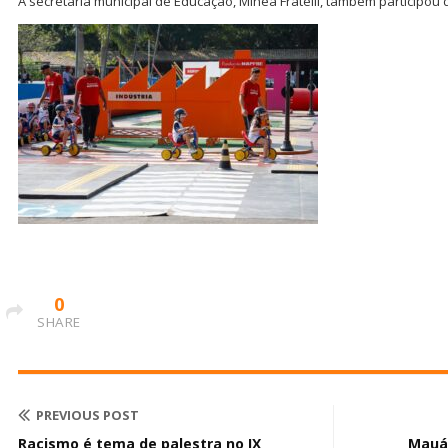
A secretária municipal de Educação, Minéa Fratelli, também participou 
0
SHARE
PREVIOUS POST
Racismo é tema de palestra no IX
Mauá