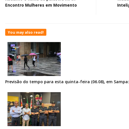
Encontro Mulheres em Movimento
Intel
You may also read!
Previsão do tempo para esta quinta-feira (06.08), em Sampa: