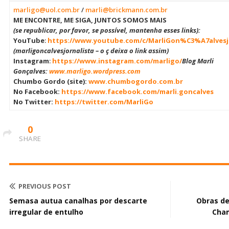
marligo@uol.com.br
/
marli@brickmann.com.br
ME ENCONTRE, ME SIGA, JUNTOS SOMOS MAIS
(se republicar, por favor, se possível, mantenha esses links):
YouTube
:
https://www.youtube.com/c/MarliGon%C3%A7alvesjo
(marligoncalvesjornalista – o ç deixa o link assim)
Instagram
:
https://www.instagram.com/marligo/
Blog Marli
Gonçalves:
www.marligo.wordpress.com
Chumbo Gordo (site):
www.chumbogordo.com.br
No Facebook:
https://www.facebook.com/marli.goncalves
No Twitter:
https://twitter.com/MarliGo
0
SHARE
PREVIOUS POST
Semasa autua canalhas por descarte
Obras de
irregular de entulho
Cha