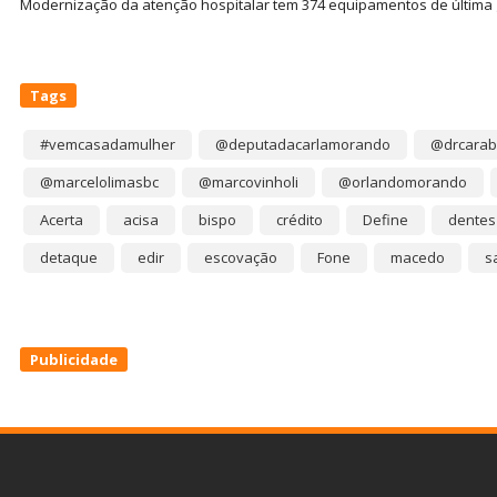
Modernização da atenção hospitalar tem 374 equipamentos de última
Tags
#vemcasadamulher
@deputadacarlamorando
@drcarab
@marcelolimasbc
@marcovinholi
@orlandomorando
Acerta
acisa
bispo
crédito
Define
dentes
detaque
edir
escovação
Fone
macedo
s
Publicidade