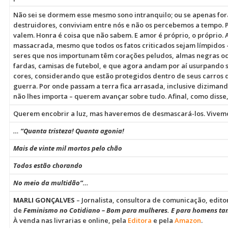
Não sei se dormem esse mesmo sono intranquilo; ou se apenas f
destruidores, conviviam entre nós e não os percebemos a tempo. 
valem. Honra é coisa que não sabem. E amor é próprio, o próprio. A
massacrada, mesmo que todos os fatos criticados sejam límpidos 
seres que nos importunam têm corações peludos, almas negras ocu
fardas, camisas de futebol, e que agora andam por aí usurpando s
cores, considerando que estão protegidos dentro de seus carros
guerra. Por onde passam a terra fica arrasada, inclusive dizimand
não lhes importa – querem avançar sobre tudo. Afinal, como disse
Querem encobrir a luz, mas haveremos de desmascará-los. Vivemo
… “Quanta tristeza! Quanta agonia!
Mais de vinte mil mortos pelo chão
Todos estão chorando
No meio da multidão”…
MARLI GONÇALVES
– Jornalista, consultora de comunicação, edit
de
Feminismo no Cotidiano – Bom para mulheres. E para homens t
À venda nas livrarias e online, pela
Editora
e pela
Amazon
.