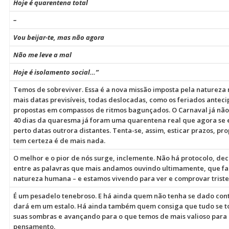
Hoje é quarentena total
–
Vou beijar-te, mas não agora
Não me leve a mal
Hoje é isolamento social…”
Temos de sobreviver. Essa é a nova missão imposta pela natureza
mais datas previsíveis, todas deslocadas, como os feriados anteci
propostas em compassos de ritmos bagunçados. O Carnaval já não
40 dias da quaresma já foram uma quarentena real que agora se 
perto datas outrora distantes. Tenta-se, assim, esticar prazos, p
tem certeza é de mais nada.
O melhor e o pior de nós surge, inclemente. Não há protocolo, de
entre as palavras que mais andamos ouvindo ultimamente, que fa
natureza humana – e estamos vivendo para ver e comprovar triste
É um pesadelo tenebroso. E há ainda quem não tenha se dado cont
dará em um estalo. Há ainda também quem consiga que tudo se to
suas sombras e avançando para o que temos de mais valioso para a
pensamento.