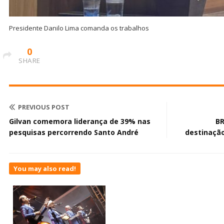
Presidente Danilo Lima comanda os trabalhos
0
SHARE
PREVIOUS POST
Gilvan comemora liderança de 39% nas
BR
pesquisas percorrendo Santo André
destinação
You may also read!