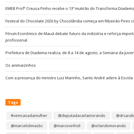
EMEB Profª Creusa Pinho recebe o 13º mutirão do Transforma Diadem
Festival do Chocolate 2026 by Chocolândia começa em Ribeirão Pires c
Fórum Econômico de Mauá debate futuro da indústria e reforça import
profissional
Prefeitura de Diadema realiza, de 8 a 14 de agosto, a Semana da Juve
Os animaizinhos
Com a presença do ministro Luiz Marinho, Santo André adere à Escola
Tags
#vemcasadamulher
@deputadacarlamorando
@drcarab
@marcelolimasbc
@marcovinholi
@orlandomorando