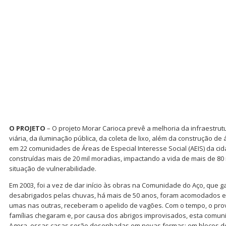
O PROJETO
– O projeto Morar Carioca prevê a melhoria da infraestrut
viária, da iluminação pública, da coleta de lixo, além da construção de
em 22 comunidades de Áreas de Especial Interesse Social (AEIS) da cid
construídas mais de 20 mil moradias, impactando a vida de mais de 80
situação de vulnerabilidade.
Em 2003, foi a vez de dar início às obras na Comunidade do Aço, que
desabrigados pelas chuvas, há mais de 50 anos, foram acomodados e
umas nas outras, receberam o apelido de vagões. Com o tempo, o prov
famílias chegaram e, por causa dos abrigos improvisados, esta comu
Agora, essas casas serão desenhadas em novas formas: em blocos d