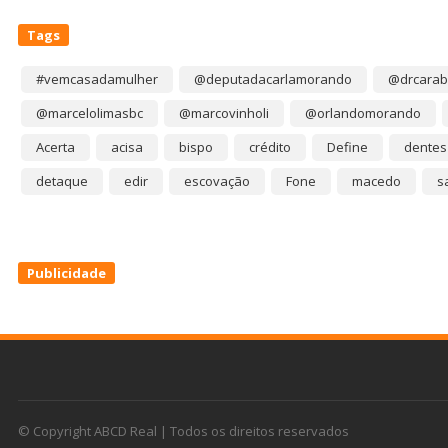
Tags
#vemcasadamulher
@deputadacarlamorando
@drcarab
@marcelolimasbc
@marcovinholi
@orlandomorando
Acerta
acisa
bispo
crédito
Define
dentes
detaque
edir
escovação
Fone
macedo
s
Publicidade
© Copyright ABCD Real | Todos os direitos reservados