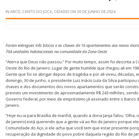
IN
ABCD
,
CANTO DO JOCA
,
CIDADES
ON
30 DE JUNHO DE 2024
Foram entregues três blocos e as chaves de 16 apartamentos aos novos morad
704 unidades habitacionais na comunidade da Zona Oeste
“Aterra que Deus não passou.” Por muito tempo, assim foi descrita a
Oeste do Rio de Janeiro. Lugar de gente humilde que chegou ali em 1
Gente que foi se abrigar depois de tragédia e por ali viveu, décadas, 
domingo, 30 de junho, o presidente Luiz Inácio Lula da Silva participou
chaves e dos documentos dos novos apartamentos que serão construíd
previsto um investimento de aproximadamente R$ 243 milhões, sendo 
Governo Federal, por meio de empréstimo já assinado entre o Banco do 
Janeiro.
“Hoje eu ia para Brasília de manhã, quando a dona Janja falou: ‘Olha, 
de Janeiro) está querendo que a gente vá ao Rio de Janeiro porque ele
Comunidade do Aço, e ele acha que você tem que estar presente porqu
recuperação da dignidade do povo pobre daquela região do Rio de Jane