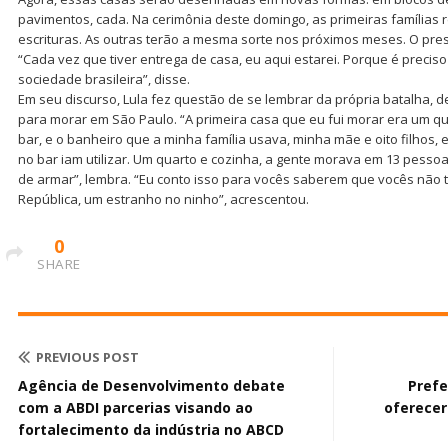
pavimentos, cada. Na cerimônia deste domingo, as primeiras famílias
escrituras. As outras terão a mesma sorte nos próximos meses. O pres
“Cada vez que tiver entrega de casa, eu aqui estarei. Porque é preci
sociedade brasileira”, disse.
Em seu discurso, Lula fez questão de se lembrar da própria batalha,
para morar em São Paulo. “A primeira casa que eu fui morar era um q
bar, e o banheiro que a minha família usava, minha mãe e oito filhos,
no bar iam utilizar. Um quarto e cozinha, a gente morava em 13 pess
de armar”, lembra. “Eu conto isso para vocês saberem que vocês não 
República, um estranho no ninho”, acrescentou.
0
SHARE
PREVIOUS POST
Agência de Desenvolvimento debate
Prefe
com a ABDI parcerias visando ao
oferecer
fortalecimento da indústria no ABCD