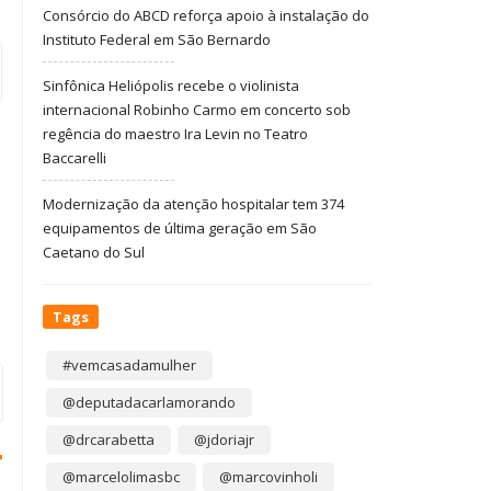
Consórcio do ABCD reforça apoio à instalação do
Instituto Federal em São Bernardo
Sinfônica Heliópolis recebe o violinista
internacional Robinho Carmo em concerto sob
regência do maestro Ira Levin no Teatro
Baccarelli
Modernização da atenção hospitalar tem 374
equipamentos de última geração em São
Caetano do Sul
Tags
#vemcasadamulher
@deputadacarlamorando
@drcarabetta
@jdoriajr
@marcelolimasbc
@marcovinholi