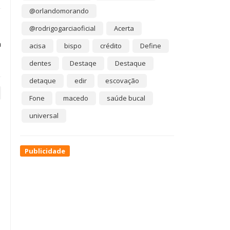
@orlandomorando
@rodrigogarciaoficial
Acerta
a
acisa
bispo
crédito
Define
é
dentes
Destaqe
Destaque
detaque
edir
escovação
Fone
macedo
saúde bucal
universal
Publicidade