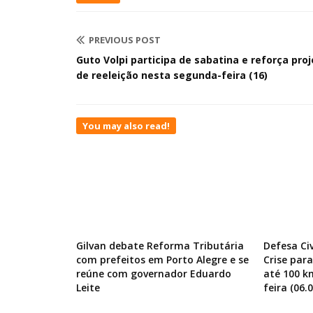
PREVIOUS POST
Guto Volpi participa de sabatina e reforça pro
de reeleição nesta segunda-feira (16)
You may also read!
Gilvan debate Reforma Tributária
Defesa Ci
com prefeitos em Porto Alegre e se
Crise par
reúne com governador Eduardo
até 100 k
Leite
feira (06.0