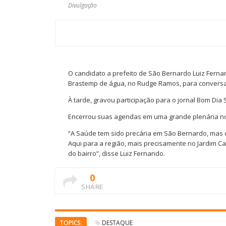
Divulgação
O candidato a prefeito de São Bernardo Luiz Fernan
Brastemp de água, no Rudge Ramos, para conversa
À tarde, gravou participação para o jornal Bom Dia
Encerrou suas agendas em uma grande plenária n
“A Saúde tem sido precária em São Bernardo, mas c
Aqui para a região, mais precisamente no Jardim C
do bairro”, disse Luiz Fernando.
0
SHARE
TOPICS:
DESTAQUE