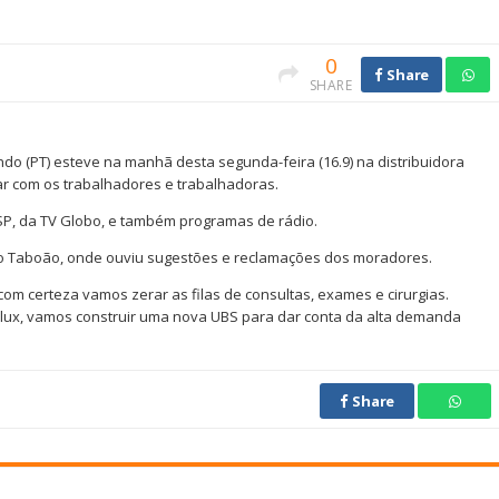
0
Share
SHARE
do (PT) esteve na manhã desta segunda-feira (16.9) na distribuidora
r com os trabalhadores e trabalhadoras.
 SP, da TV Globo, e também programas de rádio.
o Taboão, onde ouviu sugestões e reclamações dos moradores.
om certeza vamos zerar as filas de consultas, exames e cirurgias.
alux, vamos construir uma nova UBS para dar conta da alta demanda
Share