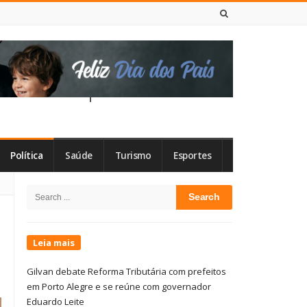
6 DE AGOSTO DE 2026
Política
Saúde
Turismo
Esportes
Site
Search
Sidebar
for:
Leia mais
Gilvan debate Reforma Tributária com prefeitos
em Porto Alegre e se reúne com governador
Eduardo Leite