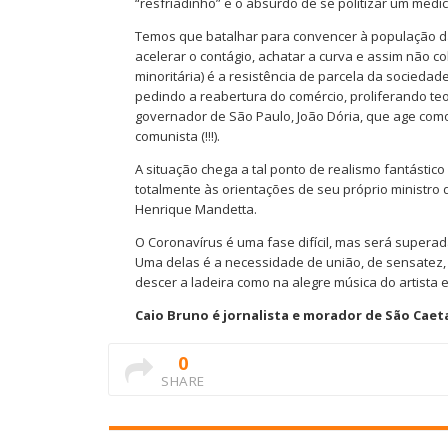
“resfriadinho” e o absurdo de se politizar um medi
Temos que batalhar para convencer à população da 
acelerar o contágio, achatar a curva e assim não 
minoritária) é a resistência de parcela da socieda
pedindo a reabertura do comércio, proliferando te
governador de São Paulo, João Dória, que age com
comunista (!!!).
A situação chega a tal ponto de realismo fantásti
totalmente às orientações de seu próprio ministr
Henrique Mandetta.
O Coronavírus é uma fase difícil, mas será superad
Uma delas é a necessidade de união, de sensatez, 
descer a ladeira como na alegre música do artista
Caio Bruno é jornalista e morador de São Cae
0
SHARE