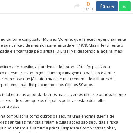
0
Share
SHARE
 ao cantor e compositor Moraes Moreira, que faleceu repentinamente
ada de sua canção de mesmo nome lançada em 1979. Mas infelizmente o
tada e encarnada pelo artista. O Brasil vai descendo a ladeira, mas
líticos de Brasília, a pandemia do Coronavírus foi politizada
o e desmoralizando (mais ainda) a imagem do paísl no exterior.
e infecciosa que já matou mais de uma centena de milhares de
 problema mundial pelo menos dos últimos 50 anos.
total entre as autoridades nos mais diversos níveis e principalmente
m senso de saber que as disputas políticas estão de molho,
ar a vidas.
ena compulsória como outros países, há uma enorme guerra de
des sanitárias mundiais falam e cujas ações são seguidas à risca
Jair Bolsonaro e sua turma prega. Disparates como “gripezinha”,