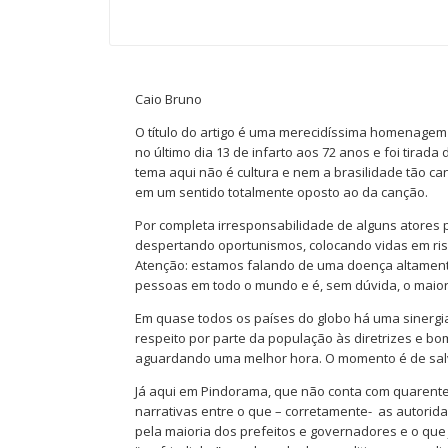
Caio Bruno
O título do artigo é uma merecidíssima homenagem
no último dia 13 de infarto aos 72 anos e foi tir
tema aqui não é cultura e nem a brasilidade tão can
em um sentido totalmente oposto ao da canção.
Por completa irresponsabilidade de alguns atores po
despertando oportunismos, colocando vidas em risc
Atenção: estamos falando de uma doença altament
pessoas em todo o mundo e é, sem dúvida, o maior
Em quase todos os países do globo há uma sinergia 
respeito por parte da população às diretrizes e bo
aguardando uma melhor hora. O momento é de salv
Já aqui em Pindorama, que não conta com quarent
narrativas entre o que – corretamente- as autorida
pela maioria dos prefeitos e governadores e o que 