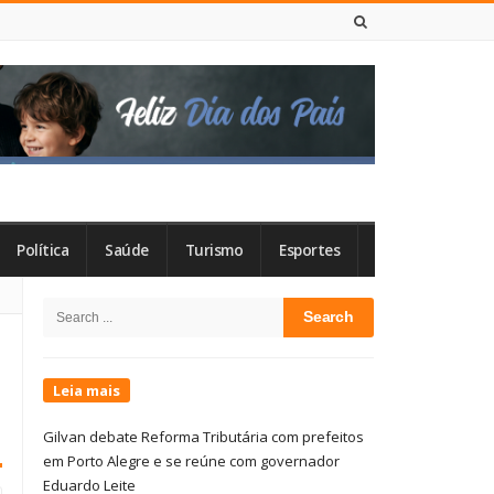
6 DE AGOSTO DE 2026
Política
Saúde
Turismo
Esportes
Site
Search
Sidebar
for:
Leia mais
Gilvan debate Reforma Tributária com prefeitos
em Porto Alegre e se reúne com governador
Eduardo Leite