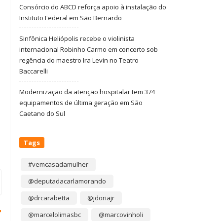
Consórcio do ABCD reforça apoio à instalação do
Instituto Federal em São Bernardo
Sinfônica Heliópolis recebe o violinista
internacional Robinho Carmo em concerto sob
regência do maestro Ira Levin no Teatro
Baccarelli
Modernização da atenção hospitalar tem 374
equipamentos de última geração em São
Caetano do Sul
Tags
#vemcasadamulher
@deputadacarlamorando
@drcarabetta
@jdoriajr
@marcelolimasbc
@marcovinholi