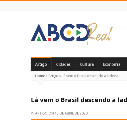
ABCD
Real
Artigo
Cidades
Cultura
Economia
Home
»
Artigo
»
Lá vem o Brasil descendo a ladeira
Lá vem o Brasil descendo a la
IN
ARTIGO
ON
15 DE ABRIL DE 2020