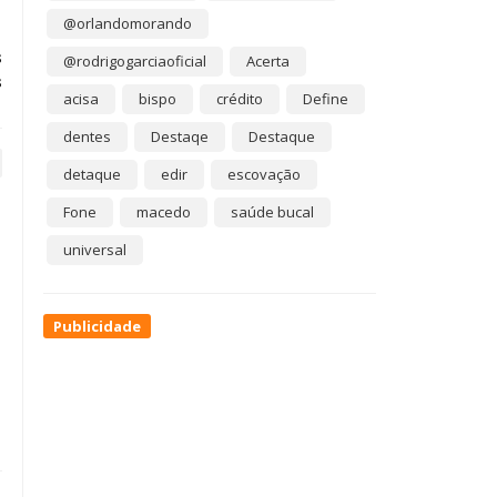
@orlandomorando
s
@rodrigogarciaoficial
Acerta
s
acisa
bispo
crédito
Define
dentes
Destaqe
Destaque
detaque
edir
escovação
Fone
macedo
saúde bucal
universal
Publicidade