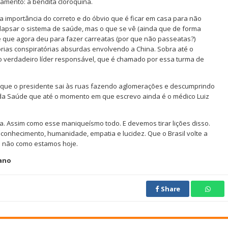
camento: a bendita cloroquina.
importância do correto e do óbvio que é ficar em casa para não
colapsar o sistema de saúde, mas o que se vê (ainda que de forma
de que agora deu para fazer carreatas (por que não passeatas?)
orias conspiratórias absurdas envolvendo a China. Sobra até o
o verdadeiro líder responsável, que é chamado por essa turma de
co que o presidente sai às ruas fazendo aglomerações e descumprindo
o da Saúde que até o momento em que escrevo ainda é o médico Luiz
a. Assim como esse maniqueísmo todo. E devemos tirar lições disso.
conhecimento, humanidade, empatia e lucidez. Que o Brasil volte a
 e não como estamos hoje.
tano
Share