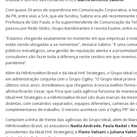
Com quase 20 anos de experiência em Comunicação Corporativa, a me
de PR, entre elas a S/A, que ele fundou, Sabino era até recentemente
Prefeitura de São Paulo, e foi superintendente de Comunicação da Tel
passou por Rede Globo, Grupo Bandeirantes e revista Exame, entre ou
“Estamos chegando exatamente no momento em que empresas e instit
estão sendo obrigadas a se reinventar”, destaca Sabino. “E uma co
públicos estratégicos, uma gestão de reputação atenta e a proximida
consultores vão fazer toda a diferença neste cenário em que vivemo
pandemia”.
Além da Hill+Knowlton Brasil e da Ideal H+K Strategies, o Grupo Ideal c
em administração conjunta com o Grupo Ogilvy. “O Grupo Ideal já teve
últimos cinco anos. Acreditamos que chegamos à nossa melhor forma 
afirma Ricardo Cesar, que frisa que cada agência funciona de maneir
Ideal H+K Strategies e a Hill+Knowlton Brasil são duas marcas da mes
distintas, com comandos separados, equipes diferentes, carteiras de c
complementares de trabalho. O mesmo acontece com a Ogilvy PR” diz e
Compõem a linha de frente das agências do Grupo Ideal, além de Mar
Hill+Knowlton Brasil, os executivos
Nadia Andrade
,
Paula Nadal
e
Re
presidentes da Ideal H+K Strategies), e
Flavio Valsani
e
Juliana Vale