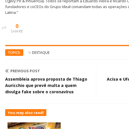
Ogilvy PR & Influência). Todos se reportam a Eduardo Vieira e Ricardo 
fundadores e coCEOs do Grupo Ideal comandam todas as operações d
Latina.”
0
SHARE
TOPICS:
DESTAQUE
PREVIOUS POST
Assembleia aprova proposta de Thiago
Acisa e UF
Auricchio que prevê multa a quem
divulga fake sobre o coronavírus
You may also read!