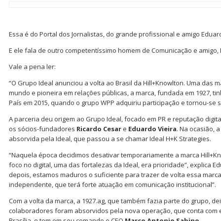
Essa é do Portal dos Jornalistas, do grande profissional e amigo Eduar
E ele fala de outro competentíssimo homem de Comunicação e amigo, 
Vale a pena ler:
“O Grupo Ideal anunciou a volta ao Brasil da Hill+Knowlton. Uma das 
mundo e pioneira em relações públicas, a marca, fundada em 1927, tin
País em 2015, quando o grupo WPP adquiriu participação e tornou-se s
A parceria deu origem ao Grupo Ideal, focado em PR e reputação digita
os sócios-fundadores
Ricardo Cesar
e
Eduardo Vieira
. Na ocasião, a
absorvida pela Ideal, que passou a se chamar Ideal H+K Strategies.
“Naquela época decidimos desativar temporariamente a marca Hill+Kn
foco no digital, uma das fortalezas da Ideal, era prioridade”, explica E
depois, estamos maduros o suficiente para trazer de volta essa marc
independente, que terá forte atuação em comunicação institucional”.
Com a volta da marca, a 1927.ag, que também fazia parte do grupo, deix
colaboradores foram absorvidos pela nova operação, que conta com e
Brasília, e tem em seu comando o CEO
Marco Antonio Sabino
.