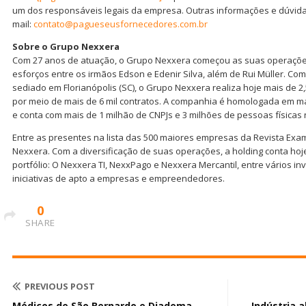
um dos responsáveis legais da empresa. Outras informações e dúvida
mail:
contato@pagueseusfornecedores.com.br
Sobre o Grupo Nexxera
Com 27 anos de atuação, o Grupo Nexxera começou as suas operaçõe
esforços entre os irmãos Edson e Edenir Silva, além de Rui Müller. Co
sediado em Florianópolis (SC), o Grupo Nexxera realiza hoje mais de 2
por meio de mais de 6 mil contratos. A companhia é homologada em mai
e conta com mais de 1 milhão de CNPJs e 3 milhões de pessoas físicas 
Entre as presentes na lista das 500 maiores empresas da Revista Exam
Nexxera. Com a diversificação de suas operações, a holding conta h
portfólio: O Nexxera TI, NexxPago e Nexxera Mercantil, entre vários i
iniciativas de apto a empresas e empreendedores.
0
SHARE
PREVIOUS POST
Médicos de São Bernardo e Diadema
Indústria 