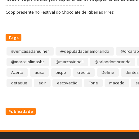
Coop presente no Festival do Chocolate de Ribeirão Pires
Tags
#vemcasadamulher
@deputadacarlamorando
@drcarab
@marcelolimasbc
@marcovinholi
@orlandomorando
Acerta
acisa
bispo
crédito
Define
dentes
detaque
edir
escovação
Fone
macedo
s
Publicidade