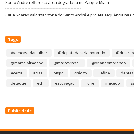
Santo André refloresta área degradada no Parque Miami
Cauã Soares valoriza vitória do Santo André e projeta sequência na C
Tags
#vemcasadamulher
@deputadacarlamorando
@drcarab
@marcelolimasbc
@marcovinholi
@orlandomorando
Acerta
acisa
bispo
crédito
Define
dentes
detaque
edir
escovação
Fone
macedo
s
Publicidade