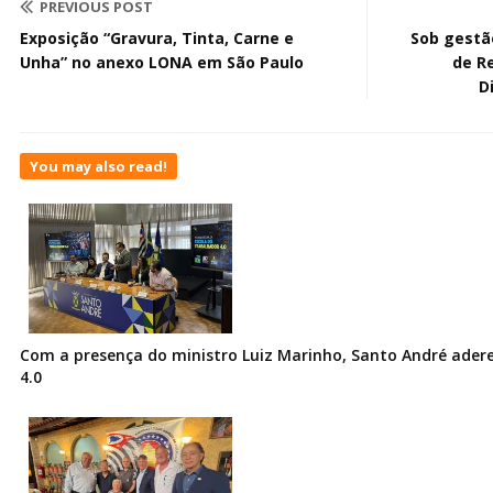
PREVIOUS POST
Exposição “Gravura, Tinta, Carne e
Sob gestã
Unha” no anexo LONA em São Paulo
de R
D
You may also read!
Com a presença do ministro Luiz Marinho, Santo André ader
4.0