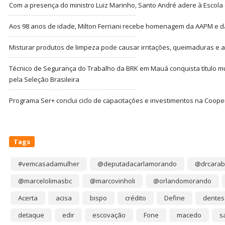
Com a presença do ministro Luiz Marinho, Santo André adere à Escola
Aos 98 anos de idade, Milton Ferriani recebe homenagem da AAPM e dá 
Misturar produtos de limpeza pode causar irritações, queimaduras e at
Técnico de Segurança do Trabalho da BRK em Mauá conquista título m
pela Seleção Brasileira
Programa Ser+ conclui ciclo de capacitações e investimentos na Coope
Tags
#vemcasadamulher
@deputadacarlamorando
@drcarab
@marcelolimasbc
@marcovinholi
@orlandomorando
Acerta
acisa
bispo
crédito
Define
dentes
detaque
edir
escovação
Fone
macedo
s