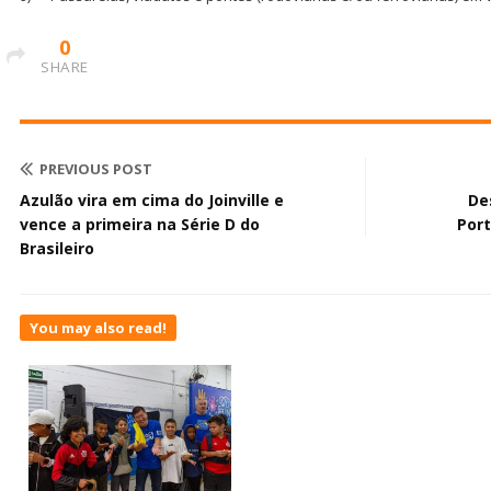
0
SHARE
PREVIOUS POST
Azulão vira em cima do Joinville e
De
vence a primeira na Série D do
Port
Brasileiro
You may also read!