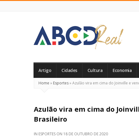
ABCD
Real
Artigo
Cidades
Cultura
Economia
Home
»
Esportes
»
Azulão vira em cima do Joinville e ven
Azulão vira em cima do Joinvil
Brasileiro
IN
ESPORTES
ON
18 DE OUTUBRO DE 2020