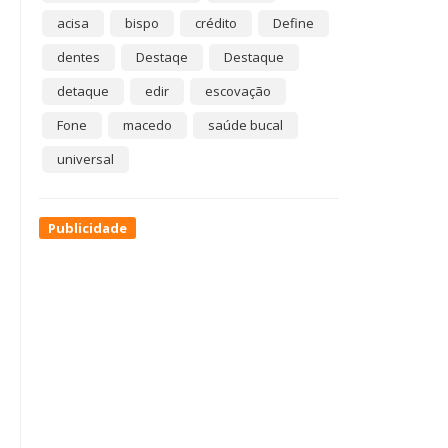
acisa
bispo
crédito
Define
dentes
Destaqe
Destaque
detaque
edir
escovação
Fone
macedo
saúde bucal
universal
Publicidade