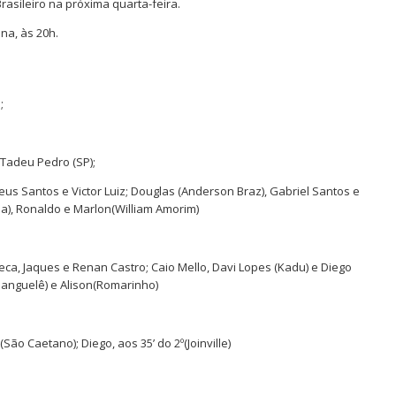
rasileiro na próxima quarta-feira.
na, às 20h.
;
 Tadeu Pedro (SP);
us Santos e Victor Luiz; Douglas (Anderson Braz), Gabriel Santos e
ma), Ronaldo e Marlon(William Amorim)
ca, Jaques e Renan Castro; Caio Mello, Davi Lopes (Kadu) e Diego
Banguelê) e Alison(Romarinho)
(São Caetano); Diego, aos 35’ do 2º(Joinville)