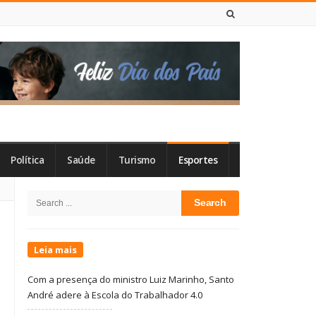
7 DE AGOSTO DE 2026
Política
Saúde
Turismo
Esportes
Site
Search
Sidebar
for:
Leia mais
Com a presença do ministro Luiz Marinho, Santo
André adere à Escola do Trabalhador 4.0