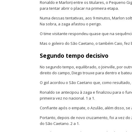
Ronaldo e Marlon) entre os titulares, o Pequeno Gi
para tentar abrir o placar na primeira etapa.
Numa dessas tentativas, aos 9 minutos, Marlon sol
Na sobra, a zaga afastou o perigo.
O time visitante respondeu quase que na sequênci
Mas o goleiro do São Caetano, o também Caio, fez b
Segundo tempo decisivo
No segundo tempo, equilibrado, o Joinville, por outr
direito do campo, Diego trouxe para dentro e bateu f
O gol acordou o São Caetano que, como resultado,
Ronaldo se antecipou à zaga e finalizou para o fun
primeira vez no nacional. 1 a 1.
Confiante após o empate, o Azulão, além disso, se a
Portanto, depois de novo cruzamento, foi a vez do z
do São Caetano. 2 a 1.