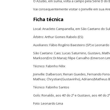
O Azulão, em suma, volta a campo pela Série D do B
Vai consequentemente visitar o Joinville em sua Are
Ficha técnica
Local: Anacleto Campanella, em São Caetano do Sul
Árbitro: Arthur Gomes Rabelo (ES)
Auxiliares: Fábio Rogério Baesteiro (SP) e Leonardo
São Caetano: Caio; Lucas Saturnino, Gustavo, Mathe
Markson(Eric Di Maria); Filipe Carvalho (Emerson Li
Técnico: Fabinho Félix
Joinville: Dalberson; Renan Guedes, Fernando Fonse
Mathias; Chrystian(Gustavinho), Adriano(Matheus 
Técnico: Fabinho Santos
Gols: Ronaldo, aos 40’ do 2º e Gustavo, aos 44’ do 2º
Foto: Leonardo Lima