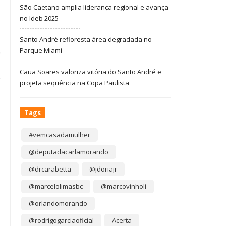
São Caetano amplia liderança regional e avança
no Ideb 2025
Santo André refloresta área degradada no
Parque Miami
Cauã Soares valoriza vitória do Santo André e
projeta sequência na Copa Paulista
Tags
#vemcasadamulher
@deputadacarlamorando
@drcarabetta
@jdoriajr
@marcelolimasbc
@marcovinholi
@orlandomorando
@rodrigogarciaoficial
Acerta