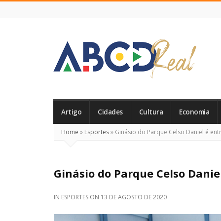
ABCD
Real
Artigo
Cidades
Cultura
Economia
Home
»
Esportes
»
Ginásio do Parque Celso Daniel é entr
Ginásio do Parque Celso Danie
IN
ESPORTES
ON
13 DE AGOSTO DE 2020