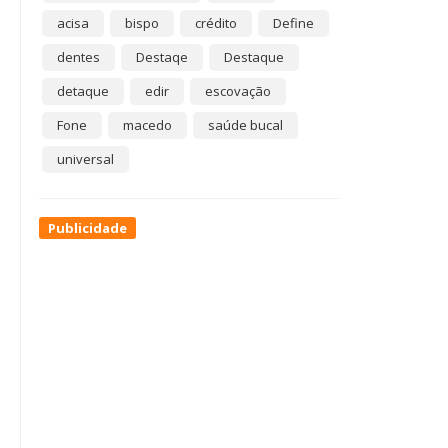
acisa
bispo
crédito
Define
dentes
Destaqe
Destaque
detaque
edir
escovação
Fone
macedo
saúde bucal
universal
Publicidade