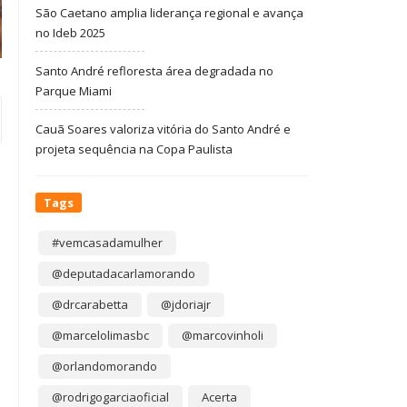
São Caetano amplia liderança regional e avança
no Ideb 2025
Santo André refloresta área degradada no
Parque Miami
Cauã Soares valoriza vitória do Santo André e
projeta sequência na Copa Paulista
Tags
#vemcasadamulher
@deputadacarlamorando
@drcarabetta
@jdoriajr
@marcelolimasbc
@marcovinholi
@orlandomorando
@rodrigogarciaoficial
Acerta