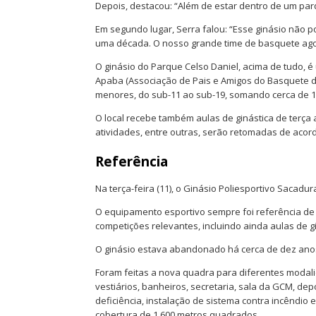
Depois, destacou: “Além de estar dentro de um par
Em segundo lugar, Serra falou: “Esse ginásio não 
uma década. O nosso grande time de basquete ag
O ginásio do Parque Celso Daniel, acima de tudo, é
Apaba (Associação de Pais e Amigos do Basquete de
menores, do sub-11 ao sub-19, somando cerca de 13
O local recebe também aulas de ginástica de terça 
atividades, entre outras, serão retomadas de aco
Referência
Na terça-feira (11), o Ginásio Poliesportivo Sacad
O equipamento esportivo sempre foi referência de 
competições relevantes, incluindo ainda aulas de g
O ginásio estava abandonado há cerca de dez ano
Foram feitas a nova quadra para diferentes modali
vestiários, banheiros, secretaria, sala da GCM, de
deficiência, instalação de sistema contra incêndio 
cobertura de 1.600 metros quadrados.