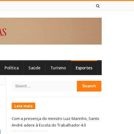
7 DE AGOSTO DE 2026
Política
Saúde
Turismo
Esportes
Site
Search
Sidebar
for:
Leia mais
Com a presença do ministro Luiz Marinho, Santo
André adere à Escola do Trabalhador 4.0