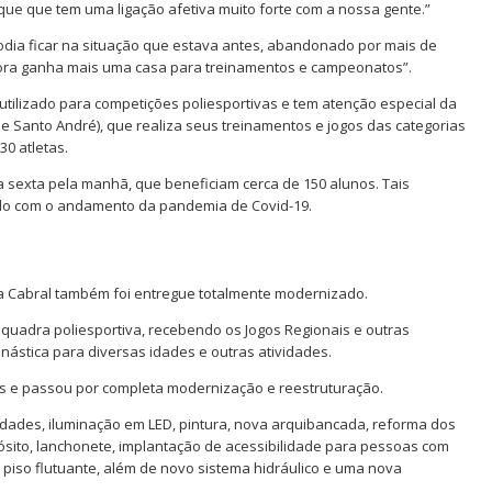
que que tem uma ligação afetiva muito forte com a nossa gente.”
podia ficar na situação que estava antes, abandonado por mais de
ora ganha mais uma casa para treinamentos e campeonatos”.
 utilizado para competições poliesportivas e tem atenção especial da
 Santo André), que realiza seus treinamentos e jogos das categorias
0 atletas.
a sexta pela manhã, que beneficiam cerca de 150 alunos. Tais
rdo com o andamento da pandemia de Covid-19.
ura Cabral também foi entregue totalmente modernizado.
quadra poliesportiva, recebendo os Jogos Regionais e outras
inástica para diversas idades e outras atividades.
s e passou por completa modernização e reestruturação.
dades, iluminação em LED, pintura, nova arquibancada, reforma dos
pósito, lanchonete, implantação de acessibilidade para pessoas com
e piso flutuante, além de novo sistema hidráulico e uma nova