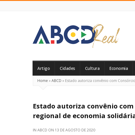
ABCD
Real
Artigo
Cidades
Cultura
Economia
Home
»
ABCD
»
Estado autoriza convênio com Consórcio
Estado autoriza convênio com
regional de economia solidári
IN
ABCD
ON
13 DE AGOSTO DE 2020