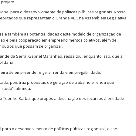
 projeto.
ional para o desenvolvimento de políticas públicas regionais. Nosso
deputados que representam o Grande ABC na Assembleia Legislativa
ades e também as potencialidades deste modelo de organização de
tão e pela cooperação em empreendimentos coletivos, além de
r outros que possam se organizar.
rande da Serra, Gabriel Maranhão, ressaltou, enquanto isso, que a
olidária.
aneira de empreender e gerar renda e empregabilidade.
ado, pois traz propostas de geração de trabalho e renda que
 todo”, afirmou.
o Teonilio Barba, que propôs a destinação dos recursos à entidade
 para o desenvolvimento de políticas públicas regionais”, disse