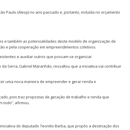
 São Paulo (Alesp) no ano passado e, portanto, incluída no orçamento
ades e também as potencialidades deste modelo de organização de
tão e pela cooperação em empreendimentos coletivos.
istentes e auxiliar outros que possam se organizar.
da Serra, Gabriel Maranhão, ressaltou que a iniciativa vai contribuir
cer uma nova maneira de empreender e gerar renda e
ado, pois traz propostas de geração de trabalho e renda que
 todo”, afirmou.
niciativa do deputado Teonilio Barba, que propôs a destinação dos