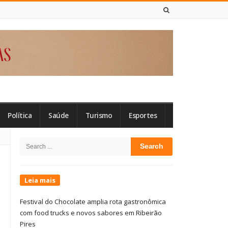
9 DE AGOSTO DE 2026
Política
Saúde
Turismo
Esportes
Site
Search
Sidebar
for:
Leia mais
Festival do Chocolate amplia rota gastronômica
com food trucks e novos sabores em Ribeirão
Pires