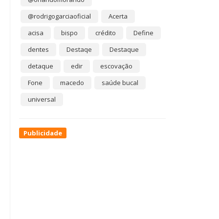
@rodrigogarciaoficial
Acerta
acisa
bispo
crédito
Define
dentes
Destaqe
Destaque
detaque
edir
escovação
Fone
macedo
saúde bucal
universal
Publicidade