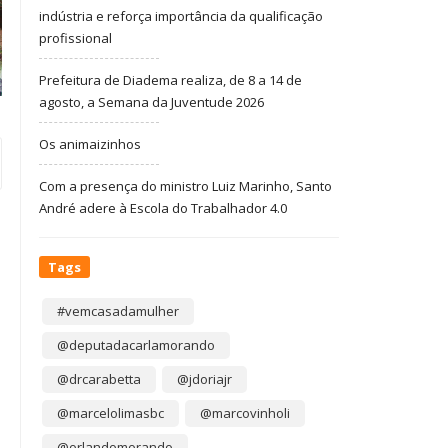
indústria e reforça importância da qualificação
profissional
Prefeitura de Diadema realiza, de 8 a 14 de
agosto, a Semana da Juventude 2026
Os animaizinhos
Com a presença do ministro Luiz Marinho, Santo
André adere à Escola do Trabalhador 4.0
Tags
#vemcasadamulher
@deputadacarlamorando
@drcarabetta
@jdoriajr
@marcelolimasbc
@marcovinholi
@orlandomorando