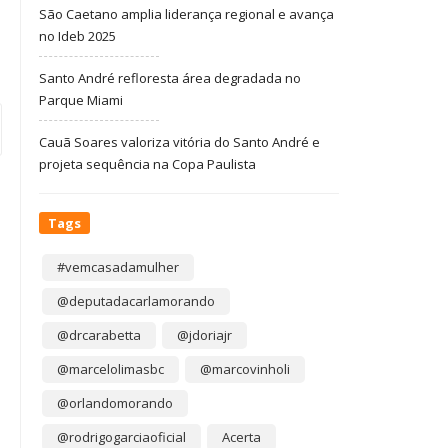
São Caetano amplia liderança regional e avança
no Ideb 2025
Santo André refloresta área degradada no
Parque Miami
Cauã Soares valoriza vitória do Santo André e
projeta sequência na Copa Paulista
Tags
#vemcasadamulher
@deputadacarlamorando
@drcarabetta
@jdoriajr
@marcelolimasbc
@marcovinholi
@orlandomorando
@rodrigogarciaoficial
Acerta