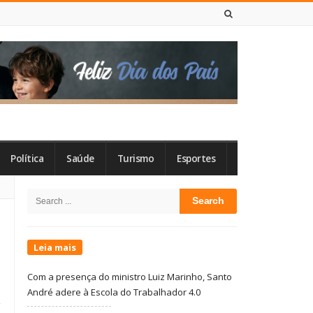
7 DE AGOSTO DE 2026
Política
Saúde
Turismo
Esportes
Site
Search
Sidebar
for:
Leia mais
Com a presença do ministro Luiz Marinho, Santo
André adere à Escola do Trabalhador 4.0