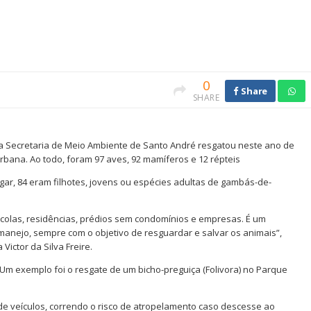
0
Share
SHARE
a Secretaria de Meio Ambiente de Santo André resgatou neste ano de
urbana. Ao todo, foram 97 aves, 92 mamíferos e 12 répteis
gar, 84 eram filhotes, jovens ou espécies adultas de gambás-de-
colas, residências, prédios sem condomínios e empresas. É um
anejo, sempre com o objetivo de resguardar e salvar os animais”,
Victor da Silva Freire.
 exemplo foi o resgate de um bicho-preguiça (Folivora) no Parque
de veículos, correndo o risco de atropelamento caso descesse ao