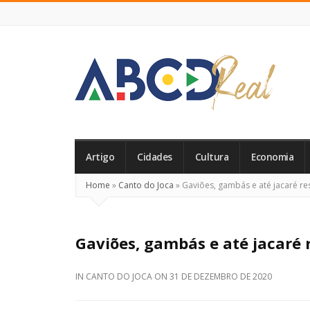
ABCD
Real
Artigo
Cidades
Cultura
Economia
Home
»
Canto do Joca
»
Gaviões, gambás e até jacaré r
Gaviões, gambás e até jacaré
IN
CANTO DO JOCA
ON
31 DE DEZEMBRO DE 2020