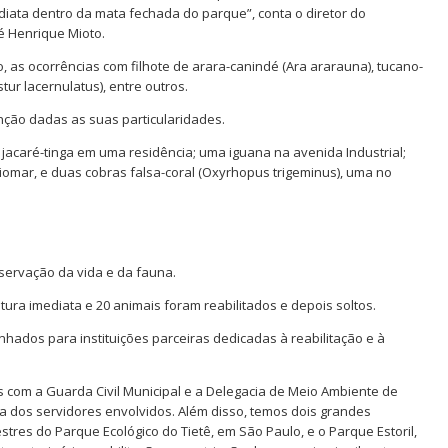
diata dentro da mata fechada do parque”, conta o diretor do
é Henrique Mioto.
, as ocorrências com filhote de arara-canindé (Ara ararauna), tucano-
r lacernulatus), entre outros.
nção dadas as suas particularidades.
 jacaré-tinga em uma residência; uma iguana na avenida Industrial;
uiomar, e duas cobras falsa-coral (Oxyrhopus trigeminus), uma no
eservação da vida e da fauna.
ltura imediata e 20 animais foram reabilitados e depois soltos.
hados para instituições parceiras dedicadas à reabilitação e à
s com a Guarda Civil Municipal e a Delegacia de Meio Ambiente de
dos servidores envolvidos. Além disso, temos dois grandes
estres do Parque Ecológico do Tietê, em São Paulo, e o Parque Estoril,