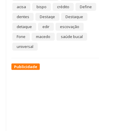
acisa
bispo
crédito
Define
dentes
Destaqe
Destaque
detaque
edir
escovação
Fone
macedo
saúde bucal
universal
Publicidade