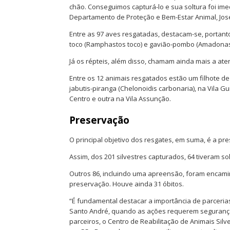
chão. Conseguimos capturá-lo e sua soltura foi ime
Departamento de Proteção e Bem-Estar Animal, Jos
Entre as 97 aves resgatadas, destacam-se, portanto
toco (Ramphastos toco) e gavião-pombo (Amadonastu
Já os répteis, além disso, chamam ainda mais a ate
Entre os 12 animais resgatados estão um filhote de
jabutis-piranga (Chelonoidis carbonaria), na Vila G
Centro e outra na Vila Assunção.
Preservação
O principal objetivo dos resgates, em suma, é a pr
Assim, dos 201 silvestres capturados, 64 tiveram so
Outros 86, incluindo uma apreensão, foram encamin
preservação. Houve ainda 31 óbitos.
“É fundamental destacar a importância de parceria
Santo André, quando as ações requerem segurança 
parceiros, o Centro de Reabilitação de Animais Silv