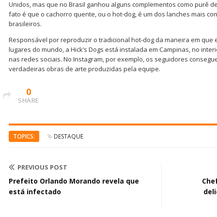
Unidos, mas que no Brasil ganhou alguns complementos como purê de b
fato é que o cachorro quente, ou o hot-dog, é um dos lanches mais c
brasileiros.
Responsável por reproduzir o tradicional hot-dog da maneira em que 
lugares do mundo, a Hick’s Dogs está instalada em Campinas, no interi
nas redes sociais. No Instagram, por exemplo, os seguidores conseguem
verdadeiras obras de arte produzidas pela equipe.
0
SHARE
TOPICS:
DESTAQUE
PREVIOUS POST
Prefeito Orlando Morando revela que
Chef
está infectado
del