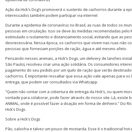
Ação da Hick’s Dog’s promoverá o sustento de cachorros durante a ep
interessados também podem participar via internet
Durante a epidemia de coronavírus no Brasil, as ruas de todos os mu
pessoas em circulação. Isso se deve às medidas recomendadas pelo M
estimulado o isolamento e distanciamento social, evitando que as pe
desnecessária. Nessa época, os cachorros que vivem nas ruas não c
pessoas que forneciam porções de ração, água e até mesmo afeto.
Pensando nesses animais, a Hick’s Dogs, um delivery de lanches insta
São Paulo), resolveu criar uma ação solidária. Os consumidores inter
pagamento do seu pedido por um quilo de ração que serão destinado
cachorros. É importante ressaltar que essa ação vale apenas para os 
entrega, que podem ser consultados via Whatsapp.
“Quem não contar com a cobertura de entrega da Hick’s, ou quem mora 
vontade para colaborar, pode fazer através do nosso site. Lá, existe
ANIMAL, onde é possível fazer a doação em forma de dinheiro.” Diz Ric
Hick’s Dogs.
Sobre a Hick’s Dogs
Pão, salsicha e talvez um pouco de mostarda. Esse é o tradicional ho