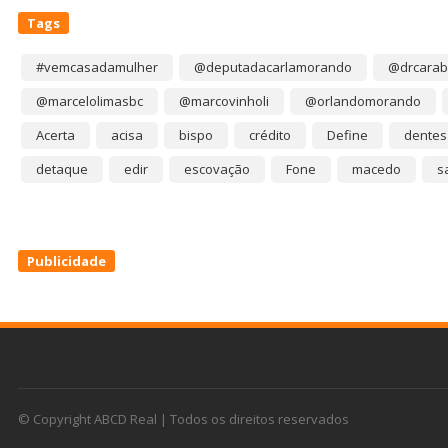
Tags
#vemcasadamulher
@deputadacarlamorando
@drcarab
@marcelolimasbc
@marcovinholi
@orlandomorando
Acerta
acisa
bispo
crédito
Define
dentes
detaque
edir
escovação
Fone
macedo
s
Publicidade
© Copyright ABCD Real | Todos os direitos reservados