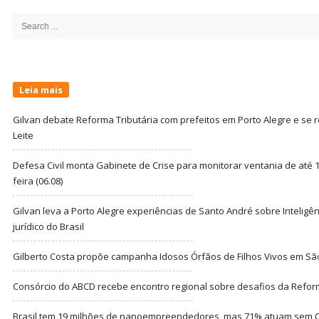
Sidebar
Search
for:
Leia mais
Gilvan debate Reforma Tributária com prefeitos em Porto Alegre e s
Leite
Defesa Civil monta Gabinete de Crise para monitorar ventania de até 1
feira (06.08)
Gilvan leva a Porto Alegre experiências de Santo André sobre Inteligênc
jurídico do Brasil
Gilberto Costa propõe campanha Idosos Órfãos de Filhos Vivos em Sã
Consórcio do ABCD recebe encontro regional sobre desafios da Refor
Brasil tem 19 milhões de nanoempreendedores, mas 71% atuam sem CN