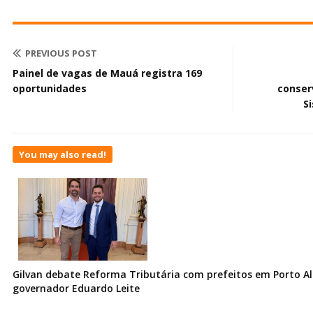
PREVIOUS POST
Painel de vagas de Mauá registra 169
oportunidades
conser
S
You may also read!
Gilvan debate Reforma Tributária com prefeitos em Porto Al
governador Eduardo Leite