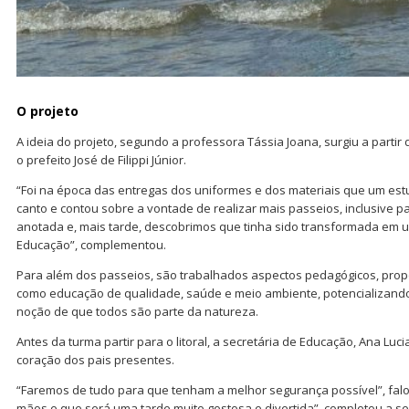
O projeto
A ideia do projeto, segundo a professora Tássia Joana, surgiu a partir
o prefeito José de Filippi Júnior.
“Foi na época das entregas dos uniformes e dos materiais que um est
canto e contou sobre a vontade de realizar mais passeios, inclusive par
anotada e, mais tarde, descobrimos que tinha sido transformada em u
Educação”, complementou.
Para além dos passeios, são trabalhados aspectos pedagógicos, prop
como educação de qualidade, saúde e meio ambiente, potencializando
noção de que todos são parte da natureza.
Antes da turma partir para o litoral, a secretária de Educação, Ana Luci
coração dos pais presentes.
“Faremos de tudo para que tenham a melhor segurança possível”, fal
mãos e que será uma tarde muito gostosa e divertida”, completou a se