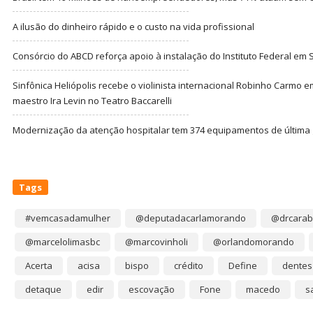
A ilusão do dinheiro rápido e o custo na vida profissional
Consórcio do ABCD reforça apoio à instalação do Instituto Federal em
Sinfônica Heliópolis recebe o violinista internacional Robinho Carmo 
maestro Ira Levin no Teatro Baccarelli
Modernização da atenção hospitalar tem 374 equipamentos de última
Tags
#vemcasadamulher
@deputadacarlamorando
@drcarab
@marcelolimasbc
@marcovinholi
@orlandomorando
Acerta
acisa
bispo
crédito
Define
dentes
detaque
edir
escovação
Fone
macedo
s