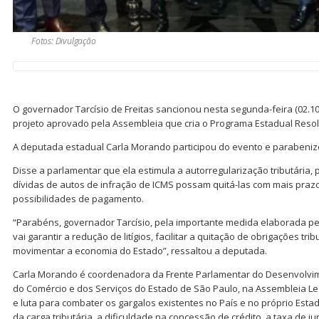
Fotos: Divulgação
O governador Tarcísio de Freitas sancionou nesta segunda-feira (02.10
projeto aprovado pela Assembleia que cria o Programa Estadual Resol
A deputada estadual Carla Morando participou do evento e parabeniz
Disse a parlamentar que ela estimula a autorregularização tributária
dívidas de autos de infração de ICMS possam quitá-las com mais praz
possibilidades de pagamento.
“Parabéns, governador Tarcísio, pela importante medida elaborada p
vai garantir a redução de litígios, facilitar a quitação de obrigações tr
movimentar a economia do Estado”, ressaltou a deputada.
Carla Morando é coordenadora da Frente Parlamentar do Desenvolvime
do Comércio e dos Serviços do Estado de São Paulo, na Assembleia Leg
e luta para combater os gargalos existentes no País e no próprio Est
da carga tributária, a dificuldade na concessão de crédito, a taxa de ju