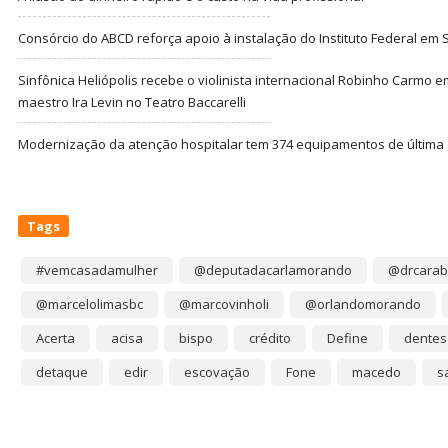
Consórcio do ABCD reforça apoio à instalação do Instituto Federal em
Sinfônica Heliópolis recebe o violinista internacional Robinho Carmo 
maestro Ira Levin no Teatro Baccarelli
Modernização da atenção hospitalar tem 374 equipamentos de última
Tags
#vemcasadamulher
@deputadacarlamorando
@drcarab
@marcelolimasbc
@marcovinholi
@orlandomorando
Acerta
acisa
bispo
crédito
Define
dentes
detaque
edir
escovação
Fone
macedo
s