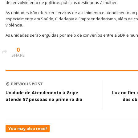
desenvolvimento de políticas públicas destinadas à mulher.
As unidades irão oferecer serviços de acolhimento e atendimento ao p
especialmente em Saúde, Cidadania e Empreendedorismo, além de co
violência.
As unidades serão erguidas por meio de convênios entre a SDR e muni
0
SHARE
PREVIOUS POST
Unidade de Atendimento à Gripe
Luz no fim 
atende 57 pessoas no primeiro dia
das ob
You may also read!