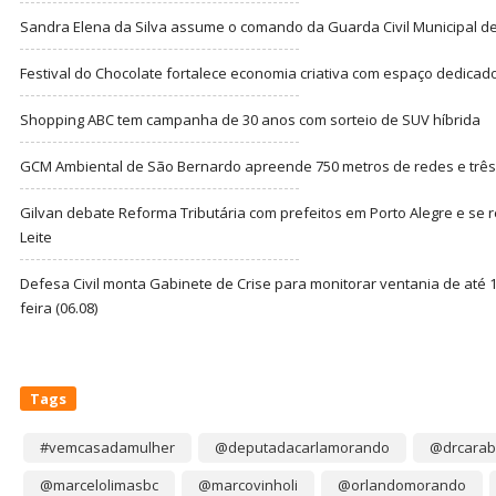
Sandra Elena da Silva assume o comando da Guarda Civil Municipal de
Festival do Chocolate fortalece economia criativa com espaço dedicad
Shopping ABC tem campanha de 30 anos com sorteio de SUV híbrida
GCM Ambiental de São Bernardo apreende 750 metros de redes e três t
Gilvan debate Reforma Tributária com prefeitos em Porto Alegre e s
Leite
Defesa Civil monta Gabinete de Crise para monitorar ventania de até 1
feira (06.08)
Tags
#vemcasadamulher
@deputadacarlamorando
@drcarab
@marcelolimasbc
@marcovinholi
@orlandomorando