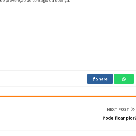
 de prevenção de contágio da doença.
Share
NEXT POST
Pode ficar pior