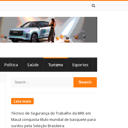
7 DE AGOSTO DE 2026
Política
Saúde
Turismo
Esportes
Site
Search
Sidebar
for:
Leia mais
Técnico de Segurança do Trabalho da BRK em
Mauá conquista título mundial de basquete para
surdos pela Seleção Brasileira