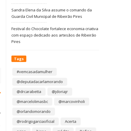
Sandra Elena da Silva assume o comando da
Guarda Civil Municipal de Ribeirão Pires
Festival do Chocolate fortalece economia criativa
com espaço dedicado aos artesãos de Ribeirão
Pires
Tags
#vemcasadamulher
@deputadacarlamorando
@drcarabetta
@jdoriajr
@marcelolimasbc
@marcovinholi
@orlandomorando
?
@rodrigogarciaoficial
Acerta