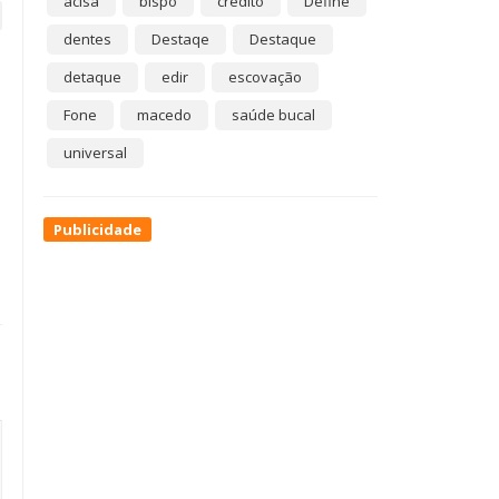
acisa
bispo
crédito
Define
dentes
Destaqe
Destaque
detaque
edir
escovação
Fone
macedo
saúde bucal
universal
Publicidade