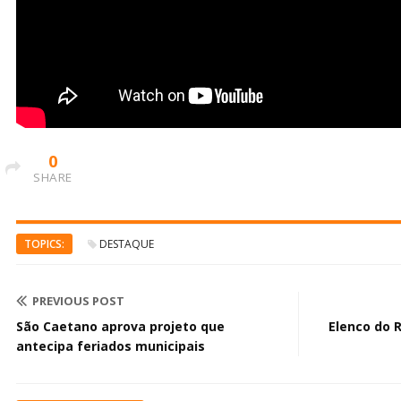
0
SHARE
TOPICS:
DESTAQUE
PREVIOUS POST
São Caetano aprova projeto que
Elenco do 
antecipa feriados municipais