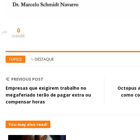
0
SHARE
TOPICS:
DESTAQUE
PREVIOUS POST
Empresas que exigirem trabalho no
Octopus a
megaferiado terão de pagar extra ou
como co
compensar horas
You may also read!