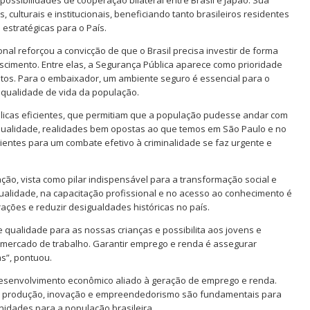
possibilidades de cooperação bilateral entre Brasil e Japão. Sua
 culturais e institucionais, beneficiando tanto brasileiros residentes
estratégicas para o País.
nal reforçou a convicção de que o Brasil precisa investir de forma
cimento. Entre elas, a Segurança Pública aparece como prioridade
mentos. Para o embaixador, um ambiente seguro é essencial para o
 qualidade de vida da população.
úblicas eficientes, que permitiam que a população pudesse andar com
e qualidade, realidades bem opostas ao que temos em São Paulo e no
icientes para um combate efetivo à criminalidade se faz urgente e
ção, vista como pilar indispensável para a transformação social e
ualidade, na capacitação profissional e no acesso ao conhecimento é
ações e reduzir desigualdades históricas no país.
 qualidade para as nossas crianças e possibilita aos jovens e
o mercado de trabalho. Garantir emprego e renda é assegurar
as”, pontuou.
esenvolvimento econômico aliado à geração de emprego e renda.
o da produção, inovação e empreendedorismo são fundamentais para
nidades para a população brasileira.