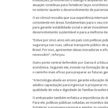
instituições, promovendo o diálogo e ampliando as 
atuação contribuiu para fortalecer laços econômicos,
no exterior quanto o desenvolvimento de parcerias 
O ex-cônsul ressalta que sua experiência internacio
consistente em áreas fundamentais para o seu cres
para garantir estabilidade social e atrair investi
desenvolvimento sustentável e para a melhoria da
“Estive por cinco anos em um país com políticas p
segurança nas ruas, utilizar transporte público d
Brasil. Por isso, apresentar ideias inovadoras e ef
necessário”, reforçou.
Outro ponto central defendido por Garcia é a Educa
econômica. Segundo ele, investir na formação de q
o caminho mais eficaz para preparar as futuras ger
“A tecnologia aliada ao ensino garante educação de
adultos capacitação para ingressar e prosperar n
qualidade de vida e dignidade às famílias brasileir
O embaixador também enfatiza a importância do d
Para ele, políticas públicas voltadas ao incentiv
fortalecer a economia nacional e ampliar as oportu