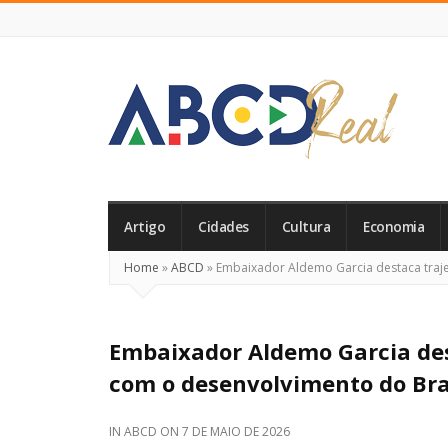
ABCD
Real
Artigo
Cidades
Cultura
Economia
Home
»
ABCD
»
Embaixador Aldemo Garcia destaca traje
Embaixador Aldemo Garcia des
com o desenvolvimento do Bra
IN
ABCD
ON
7 DE MAIO DE 2026