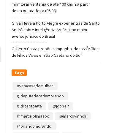
monitorar ventania de até 100 km/h a partir
desta quinta-feira (06.08)
Gilvan leva a Porto Alegre experiências de Santo
André sobre Inteligência Artificial no maior
evento jurídico do Brasil
Gilberto Costa propõe campanha Idosos Órfãos
de Filhos Vivos em São Caetano do Sul
Tags
#vemcasadamulher
@deputadacarlamorando
@drcarabetta
@jdoriajr
@marcelolimasbc
@marcovinholi
@orlandomorando