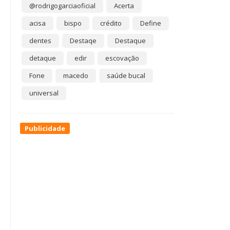
@rodrigogarciaoficial
Acerta
acisa
bispo
crédito
Define
dentes
Destaqe
Destaque
detaque
edir
escovação
Fone
macedo
saúde bucal
universal
Publicidade