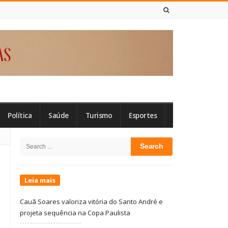
6 DE AGOSTO DE 2026
Política
Saúde
Turismo
Esportes
Site
Search
Sidebar
for:
Leia mais
Cauã Soares valoriza vitória do Santo André e
projeta sequência na Copa Paulista