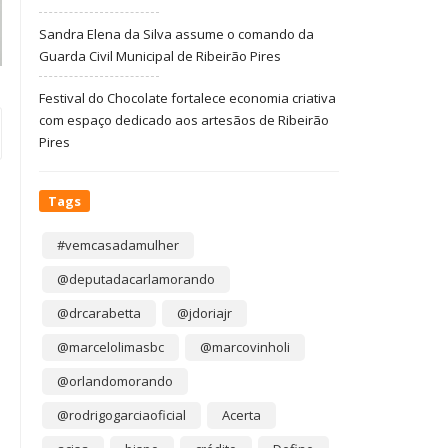
Sandra Elena da Silva assume o comando da
Guarda Civil Municipal de Ribeirão Pires
Festival do Chocolate fortalece economia criativa
com espaço dedicado aos artesãos de Ribeirão
Pires
Tags
#vemcasadamulher
@deputadacarlamorando
@drcarabetta
@jdoriajr
@marcelolimasbc
@marcovinholi
@orlandomorando
@rodrigogarciaoficial
Acerta