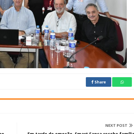
Share
NEXT POST
no
Em tarde de emoção, Smart Sanca recebe famíli