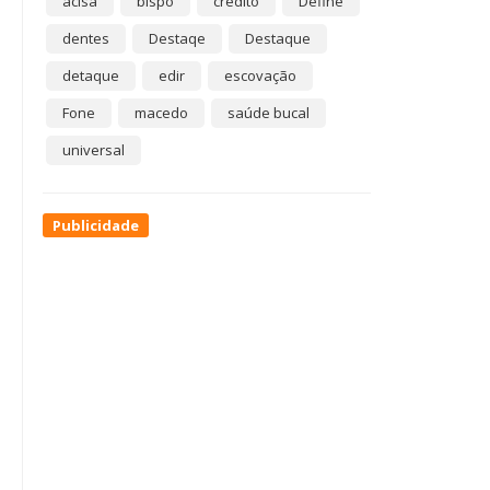
acisa
bispo
crédito
Define
dentes
Destaqe
Destaque
detaque
edir
escovação
Fone
macedo
saúde bucal
universal
Publicidade