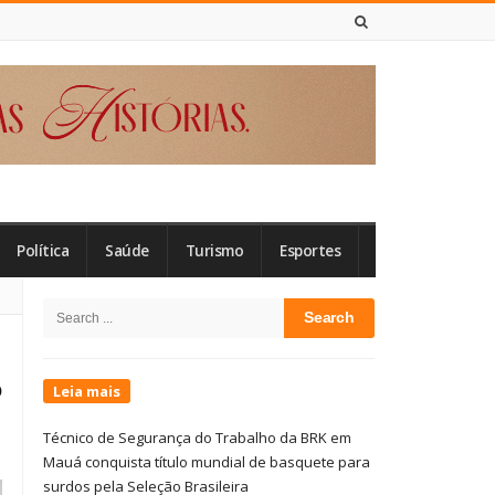
7 DE AGOSTO DE 2026
Política
Saúde
Turismo
Esportes
Site
Search
Sidebar
for:
o
Leia mais
Técnico de Segurança do Trabalho da BRK em
Mauá conquista título mundial de basquete para
surdos pela Seleção Brasileira