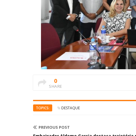
0
SHARE
TOPICS:
DESTAQUE
PREVIOUS POST
Embaixador Aldemo Garcia destaca trajetória 