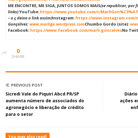
ME ENCONTRE, ME SIGA, JUNTOS SOMOS MAIS
(se republicar, por 
links):
YouTube
:
https://www.youtube.com/c/MarliGon%C3%A7al
– o ç deixa o link assim)
Instagram
:
https://www.instagram.com/m
Gonçalves:
www.marligo.wordpress.com
Chumbo Gordo (site):
www
Facebook:
https://www.facebook.com/marli.goncalves
No Twit
0
SHARE
PREVIOUS POST
Sicredi Vale do Piquiri Abcd PR/SP
Diário
aumenta número de associados do
ações e
agronegócio e liberação de crédito
enf
para o setor
You may also read!