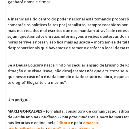
ganhará nome e ritmos.
A insanidade do centro do poder nacional está tomando proporç
comentários políticos feitos por jornalistas, sempre recebidos p
mais nos recados mal escritos que nos mandam através de redes s
sejam questionados em suas informações e visões dantescas do mun
horas terríveis nossa visão fica mais aguçada – mostram-se de ta
desproporcionais que havemos de temer o desfecho local dessa t
Se a Deusa Loucura nasce rindo no secular ensaio de Erasmo de Ro
situação que visualizava, não desejaremos nós que a tristeza seja 
que nesse caso não é nada bom do ditado citado na obra, e que as
te elogie? Elogia-te a ti mesmo”.
Um perigo.
MARLI GONÇALVES
– Jornalista, consultora de comunicação, edit
de
Feminismo no Cotidiano – Bom para mulheres. E para homens t
nas livrarias e online, pela
Editora
e pela
Amazon
.
marligo@uol.com.br
/
marli@brickmann.com.br