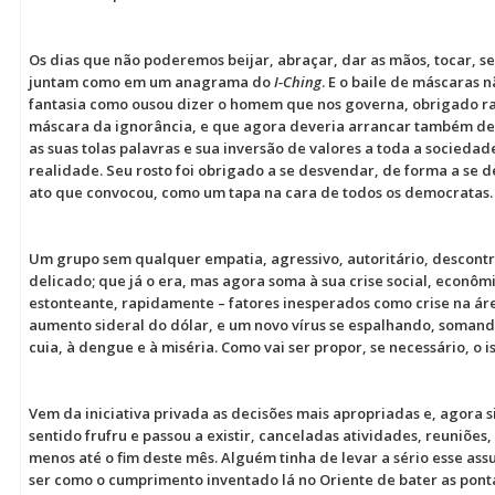
Os dias que não poderemos beijar, abraçar, dar as mãos, tocar, s
juntam como em um anagrama do
I-Ching
. E o baile de máscaras
fantasia como ousou dizer o homem que nos governa, obrigado ra
máscara da ignorância, e que agora deveria arrancar também d
as suas tolas palavras e sua inversão de valores a toda a sociedad
realidade. Seu rosto foi obrigado a se desvendar, de forma a se 
ato que convocou, como um tapa na cara de todos os democratas.
Um grupo sem qualquer empatia, agressivo, autoritário, descont
delicado; que já o era, mas agora soma à sua crise social, econômi
estonteante, rapidamente – fatores inesperados como crise na áre
aumento sideral do dólar, e um novo vírus se espalhando, soman
cuia, à dengue e à miséria. Como vai ser propor, se necessário, o
Vem da iniciativa privada as decisões mais apropriadas e, agora s
sentido frufru e passou a existir, canceladas atividades, reuniões, 
menos até o fim deste mês. Alguém tinha de levar a sério esse ass
ser como o cumprimento inventado lá no Oriente de bater as pon