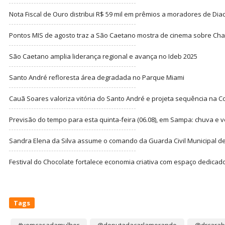
Nota Fiscal de Ouro distribui R$ 59 mil em prêmios a moradores de Di
Pontos MIS de agosto traz a São Caetano mostra de cinema sobre Cha
São Caetano amplia liderança regional e avança no Ideb 2025
Santo André refloresta área degradada no Parque Miami
Cauã Soares valoriza vitória do Santo André e projeta sequência na C
Previsão do tempo para esta quinta-feira (06.08), em Sampa: chuva e 
Sandra Elena da Silva assume o comando da Guarda Civil Municipal de
Festival do Chocolate fortalece economia criativa com espaço dedicad
Tags
#vemcasadamulher
@deputadacarlamorando
@drcarab