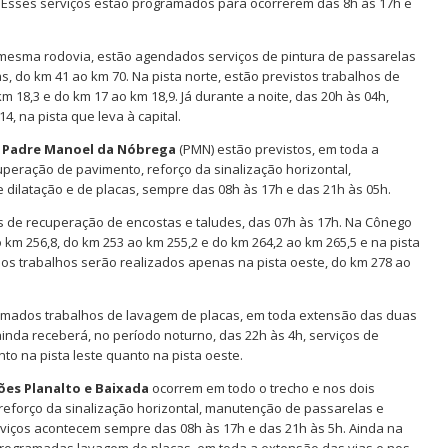
al. Esses serviços estão programados para ocorrerem das 8h às 17h e
a mesma rodovia, estão agendados serviços de pintura de passarelas
s, do km 41 ao km 70. Na pista norte, estão previstos trabalhos de
 18,3 e do km 17 ao km 18,9. Já durante a noite, das 20h às 04h,
4, na pista que leva à capital.
e
Padre Manoel da Nóbrega
(PMN) estão previstos, em toda a
peração de pavimento, reforço da sinalização horizontal,
 dilatação e de placas, sempre das 08h às 17h e das 21h às 05h.
s de recuperação de encostas e taludes, das 07h às 17h. Na Cônego
 km 256,8, do km 253 ao km 255,2 e do km 264,2 ao km 265,5 e na pista
 os trabalhos serão realizados apenas na pista oeste, do km 278 ao
amados trabalhos de lavagem de placas, em toda extensão das duas
inda receberá, no período noturno, das 22h às 4h, serviços de
nto na pista leste quanto na pista oeste.
ões Planalto e Baixada
ocorrem em todo o trecho e nos dois
reforço da sinalização horizontal, manutenção de passarelas e
erviços acontecem sempre das 08h às 17h e das 21h às 5h. Ainda na