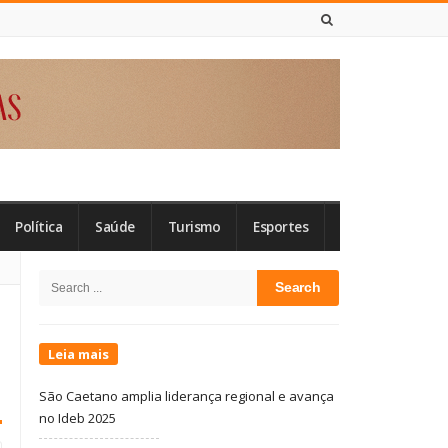
6 DE AGOSTO DE 2026
Política
Saúde
Turismo
Esportes
Site
Search
Sidebar
for:
Leia mais
São Caetano amplia liderança regional e avança
no Ideb 2025