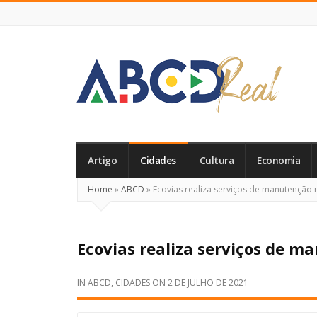
ABCD
Real
Artigo
Cidades
Cultura
Economia
Home
»
ABCD
»
Ecovias realiza serviços de manutenção 
Ecovias realiza serviços de m
IN
ABCD
,
CIDADES
ON
2 DE JULHO DE 2021