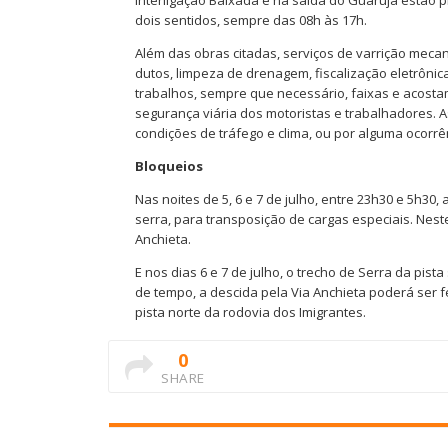
Interligação Baixada e na saída do Guarujá estão
dois sentidos, sempre das 08h às 17h.
Além das obras citadas, serviços de varrição mecani
dutos, limpeza de drenagem, fiscalização eletrônic
trabalhos, sempre que necessário, faixas e acost
segurança viária dos motoristas e trabalhadores. 
condições de tráfego e clima, ou por alguma ocorrên
Bloqueios
Nas noites de 5, 6 e 7 de julho, entre 23h30 e 5h30
serra, para transposição de cargas especiais. Nest
Anchieta.
E nos dias 6 e 7 de julho, o trecho de Serra da pist
de tempo, a descida pela Via Anchieta poderá ser fe
pista norte da rodovia dos Imigrantes.
0
SHARE