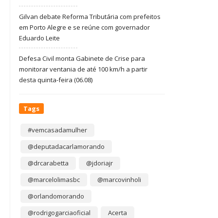
Gilvan debate Reforma Tributária com prefeitos
em Porto Alegre e se reúne com governador
Eduardo Leite
Defesa Civil monta Gabinete de Crise para
monitorar ventania de até 100 km/h a partir
desta quinta-feira (06.08)
Tags
#vemcasadamulher
@deputadacarlamorando
@drcarabetta
@jdoriajr
@marcelolimasbc
@marcovinholi
@orlandomorando
@rodrigogarciaoficial
Acerta