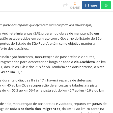
0
Share
SHARE
em parte dos reparos que oferecem mais conforto aos usuários(as)
ma Anchieta-Imigrantes (SAI), programou obras de manutenção em
os estão estabelecidos em contrato com o Governo do Estado de São
sportes do Estado de São Paulo), e têm como objetivo manter a
forto dos usuários.
sinalização horizontal, manutenção de passarelas e viadutos,
 programados para acontecer ao longo de toda a
via Anchieta
, do km
sul, das 8h às 17h e das 21h às 5h. Também nos dois horários, a pista
 49 ao km 53,7.
 durante o dia, das 8h às 17h, haverá reparos de defensas
o km 40 ao km 65, e recuperação de encostas e taludes, na pista
e do km 55,3 ao km 56,4 e na pista sul, do km 45,7 ao km 46,9 e do km
 de solo, manutenção de passarelas e viadutos, reparos em juntas de
ngo de toda a
rodovia dos Imigrantes
, do km 11 ao km 70, tanto na