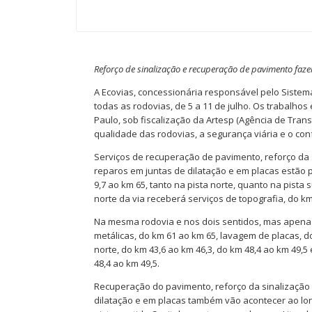
Reforço de sinalização e recuperação de pavimento faz
A Ecovias, concessionária responsável pelo Siste
todas as rodovias, de 5 a 11 de julho. Os trabalh
Paulo, sob fiscalização da Artesp (Agência de Tran
qualidade das rodovias, a segurança viária e o con
Serviços de recuperação de pavimento, reforço da 
reparos em juntas de dilatação e em placas estão
9,7 ao km 65, tanto na pista norte, quanto na pista 
norte da via receberá serviços de topografia, do km
Na mesma rodovia e nos dois sentidos, mas apenas
metálicas, do km 61 ao km 65, lavagem de placas, d
norte, do km 43,6 ao km 46,3, do km 48,4 ao km 49,5 
48,4 ao km 49,5.
Recuperação do pavimento, reforço da sinalização
dilatação e em placas também vão acontecer ao lo