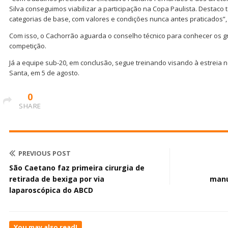
Silva conseguimos viabilizar a participação na Copa Paulista. Destac
categorias de base, com valores e condições nunca antes praticados”,
Com isso, o Cachorrão aguarda o conselho técnico para conhecer os 
competição.
Já a equipe sub-20, em conclusão, segue treinando visando à estreia n
Santa, em 5 de agosto.
0
SHARE
PREVIOUS POST
São Caetano faz primeira cirurgia de
retirada de bexiga por via
manu
laparoscópica do ABCD
You may also read!