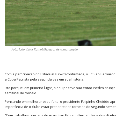
Foto: João Victor Romoli/Assessor de comunicação
Com a participação no Estadual sub-20 confirmada, o EC São Bernardo
a Copa Paulista pela segunda vez em sua história.
Isto porque, em primeiro lugar, a equipe teve sua então inédita atua
semifinal do torneio.
Pensando em melhorar esse feito, o presidente Felipinho Cheidde apro
importância de o clube estar presente nos torneios do segundo semes
“Com trabalhos precisos do executivo Fabiano Fernandes e dos diret