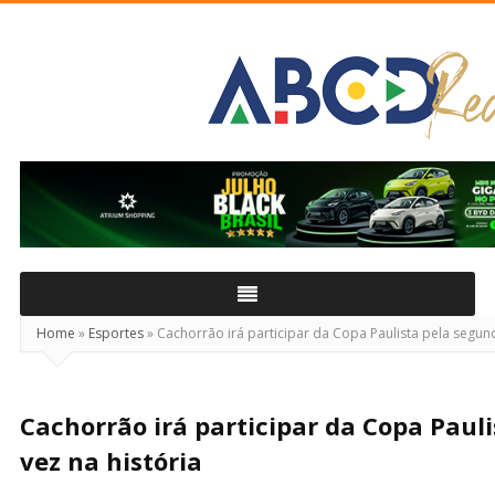
ABCD
Real
Home
»
Esportes
»
Cachorrão irá participar da Copa Paulista pela segund
Cachorrão irá participar da Copa Paul
vez na história