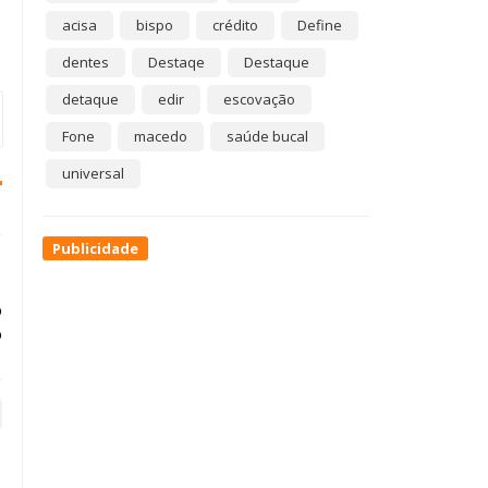
acisa
bispo
crédito
Define
dentes
Destaqe
Destaque
detaque
edir
escovação
Fone
macedo
saúde bucal
universal
Publicidade
o
o