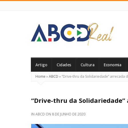
ABCD
Real
Artigo
Cidades
Cultura
Economia
Home
»
ABCD
»
“Drive-thru da Solidariedade” arrecada d
“Drive-thru da Solidariedade”
IN
ABCD
ON
8 DE JUNHO DE 2020