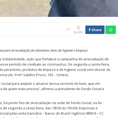
0
Share
SHARE
a para arrecadação de alimentos itens de higiene e limpeza
da Solidariedade, ação que fortalece a campanha de arrecadação de
nesse período de combate ao coronavírus. De segunda a sexta-feira,
 perecíveis, produtos de limpeza e de higiene social sem descer do
a (Av. Pref. Valdírio Prisco, 193 – Centro).
 Social para ampliar o alcance dessa corrente do bem, que em
da de quem mais precisa”, afirmou a presidente do Fundo Social e
io, há ponto fixo de arrecadação na sede do Fundo Social, na Av.
to de segunda a sexta-feira, das 10h30 às 15h30). Empresas e
al pela conta bancária – Banco do Brasil I Agência 0869-9 – CC