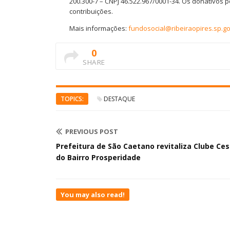
200.300-7 – CNPJ 46.522.967/0001-34. Os donativos 
contribuições.
Mais informações:
fundosocial@ribeiraopires.sp.go
0
SHARE
TOPICS:
DESTAQUE
PREVIOUS POST
Prefeitura de São Caetano revitaliza Clube Ce
do Bairro Prosperidade
You may also read!