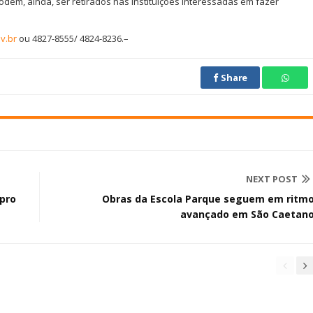
podem, ainda, ser retirados nas instituições interessadas em fazer
v.br
ou 4827-8555/ 4824-8236.–
Share
NEXT POST
spro
Obras da Escola Parque seguem em ritm
avançado em São Caetan