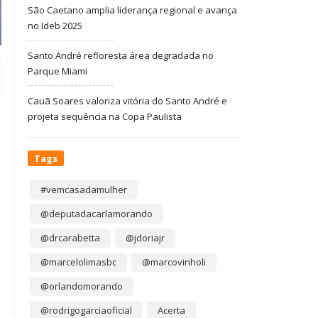
São Caetano amplia liderança regional e avança
no Ideb 2025
Santo André refloresta área degradada no
Parque Miami
Cauã Soares valoriza vitória do Santo André e
projeta sequência na Copa Paulista
Tags
#vemcasadamulher
@deputadacarlamorando
@drcarabetta
@jdoriajr
@marcelolimasbc
@marcovinholi
@orlandomorando
@rodrigogarciaoficial
Acerta