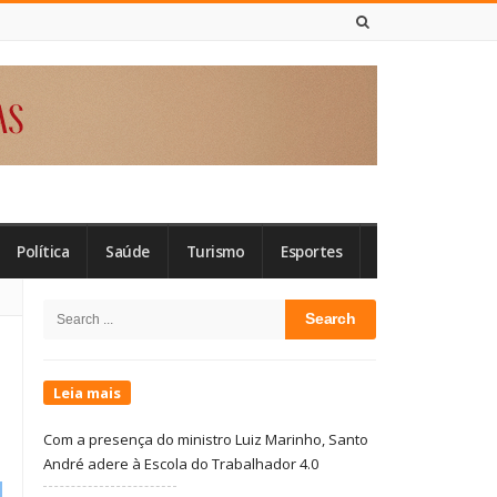
8 DE AGOSTO DE 2026
Política
Saúde
Turismo
Esportes
Site
Search
Sidebar
for:
Leia mais
Com a presença do ministro Luiz Marinho, Santo
André adere à Escola do Trabalhador 4.0