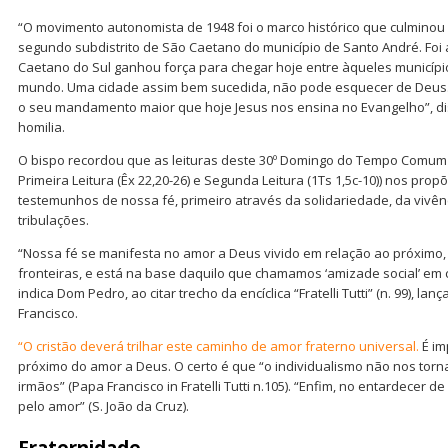
“O movimento autonomista de 1948 foi o marco histórico que culminou
segundo subdistrito de São Caetano do município de Santo André. Foi 
Caetano do Sul ganhou força para chegar hoje entre àqueles municípi
mundo. Uma cidade assim bem sucedida, não pode esquecer de Deus. 
o seu mandamento maior que hoje Jesus nos ensina no Evangelho”, d
homilia.
O bispo recordou que as leituras deste 30º Domingo do Tempo Comum (
Primeira Leitura (Êx 22,20-26) e Segunda Leitura (1Ts 1,5c-10)) nos pro
testemunhos de nossa fé, primeiro através da solidariedade, da vivên
tribulações.
“Nossa fé se manifesta no amor a Deus vivido em relação ao próximo
fronteiras, e está na base daquilo que chamamos ‘amizade social’ em 
indica Dom Pedro, ao citar trecho da encíclica “Fratelli Tutti” (n. 99), 
Francisco.
“O cristão deverá trilhar este caminho de amor fraterno universal.
É im
próximo do amor a Deus. O certo é que “o individualismo não nos torna 
irmãos” (Papa Francisco in Fratelli Tutti n.105). “Enfim, no entardecer 
pelo amor” (S. João da Cruz).
Fraternidade