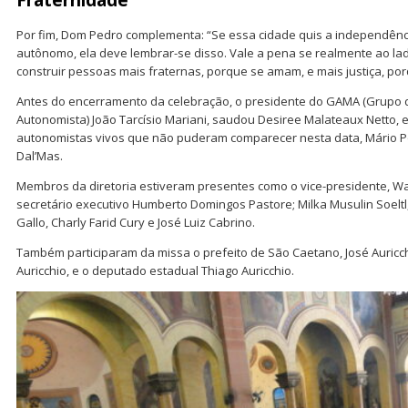
Por fim, Dom Pedro complementa: “Se essa cidade quis a independênc
autônomo, ela deve lembrar-se disso. Vale a pena se realmente ao la
construir pessoas mais fraternas, porque se amam, e mais justiça, por
Antes do encerramento da celebração, o presidente do GAMA (Grupo
Autonomista) João Tarcísio Mariani, saudou Desiree Malateaux Netto, e
autonomistas vivos que não puderam comparecer nesta data, Mário Por
Dal’Mas.
Membros da diretoria estiveram presentes como o vice-presidente, Wa
secretário executivo Humberto Domingos Pastore; Milka Musulin Soeltl
Gallo, Charly Farid Cury e José Luiz Cabrino.
Também participaram da missa o prefeito de São Caetano, José Auricch
Auricchio, e o deputado estadual Thiago Auricchio.