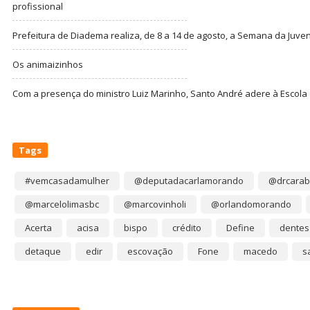
profissional
Prefeitura de Diadema realiza, de 8 a 14 de agosto, a Semana da Juve
Os animaizinhos
Com a presença do ministro Luiz Marinho, Santo André adere à Escola
Tags
#vemcasadamulher
@deputadacarlamorando
@drcarab
@marcelolimasbc
@marcovinholi
@orlandomorando
Acerta
acisa
bispo
crédito
Define
dentes
detaque
edir
escovação
Fone
macedo
s