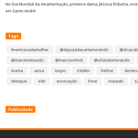
No Dia Mundial da Amamentação, primeira-dama, Jéssica Roberta, ince
em Santo André
Tags
#vemcasadamulher
@deputadacarlamorando
@drcarab
@marcelolimasbc
@marcovinholi
@orlandomorando
Acerta
acisa
bispo
crédito
Define
dentes
detaque
edir
escovação
Fone
macedo
s
Publicidade