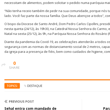
necessitam de alimentos, podem solicitar o pedido numa paróquia mai
“Não tenha receio também de pedir na sua comunidade, porque nós
lado. Você faz parte da nossa família. Que Deus abençoe a todos”, c
O bispo da Diocese de Santo André, Dom Pedro Carlos Cipollini, presidi
nesta quinta (24/12), às 19h30, na Catedral Nossa Senhora do Carmo, e
Natal na sexta (25/12), às 9h, na Paróquia Nossa Senhora do Rosário (
Diante da pandemia da Covid-19, as celebrações atenderão a todos os 
segurança com as normas de distanciamento social de 2 metros, capa
da igreja para a presença de fiéis, bem como cuidados de higiene, com
0
SHARE
TOPICS:
DESTAQUE
PREVIOUS POST
Sehal entra com mandado de
Par