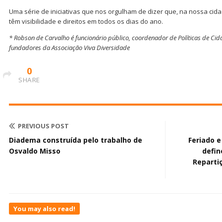
Uma série de iniciativas que nos orgulham de dizer que, na nossa cida
têm visibilidade e direitos em todos os dias do ano.
* Robson de Carvalho é funcionário público, coordenador de Políticas de Ci
fundadores da Associação Viva Diversidade
0
SHARE
PREVIOUS POST
Diadema construída pelo trabalho de
Feriado e
Osvaldo Misso
defin
Reparti
You may also read!