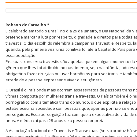
Robson de Carvalho *
É celebrado em todo o Brasil, no dia 29 de janeiro, o Dia Nacional da Vi
pretende marcar a luta por respeito, dignidade e direitos para todas 
travestis. O dia escolhido relembra a campanha Travesti e Respeito, l
quando, pela primeira vez, uma comitiva foi até a Capital do País para 
essa população.
Pessoas trans e/ou travestis são aquelas que em algum momento da v
gênero que lhes foi atribuído no nascimento, seja na infância, adolesc
obrigatório fazer cirurgias ou usar hormônios para ser trans, e também
errado de a pessoa expressar e viver o seu gênero.
O Brasil é o País onde mais ocorrem assassinatos de pessoas trans 
vítimas composta por mulheres trans e travestis. O País também é o 
pornográfico com a temática trans do mundo, o que explicita a relaçã
estabeleceu na sociedade com pessoas que, apenas por não se enqu
perseguidas. Essa perseguição faz com que a expectativa de vida de 
anos. A média cai para 28 anos se a pessoa for preta.
A Associação Nacional de Travestis e Transexuais (Antra) produz há s
esses assassinatos. No último dia 26 de janeiro, pela primeira vez, o