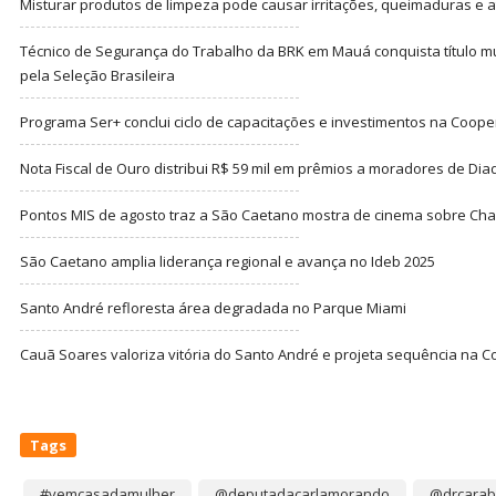
Misturar produtos de limpeza pode causar irritações, queimaduras e at
Técnico de Segurança do Trabalho da BRK em Mauá conquista título m
pela Seleção Brasileira
Programa Ser+ conclui ciclo de capacitações e investimentos na Coope
Nota Fiscal de Ouro distribui R$ 59 mil em prêmios a moradores de Di
Pontos MIS de agosto traz a São Caetano mostra de cinema sobre Cha
São Caetano amplia liderança regional e avança no Ideb 2025
Santo André refloresta área degradada no Parque Miami
Cauã Soares valoriza vitória do Santo André e projeta sequência na C
Tags
#vemcasadamulher
@deputadacarlamorando
@drcarab