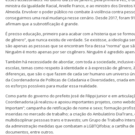
ministra da Igualdade Racial, Anielle Franco, e ao ministro dos Direito
Almeida. Envolver o poder público no combate à violência contra pess
conseguirmos uma real mudança nesse cenário. Desde 2017, foram 912 
afirmam que a subnotificação é grande.
É preciso educação, primeiro para acabar com a histeria que se formo
de gênero”, que nunca existiu de verdade. Se existisse, a ideologia se
são apenas as pessoas que se encontram fora dessa “norma” que são
Ninguém é morto apenas por ser cisgênero. Ninguém é agredido apena
Também há necessidade de abordar, com toda a sociedade, inclusive 
escolas, temas como respeito à identidade e à expressão de gênero, à
diferenças, que são o que fazem de cada ser humano um universo ún
da Coordenadoria de Políticas de Cidadania e Diversidades, criada 
os esforços possíveis para mudar essa realidade.
Como parte do governo do prefeito José de Filippi Junior e em articulaç
Coordenadoria já realizou e apoiou importantes projetos, como webdo
Importam”; campanha de retificação de nome e sexo; formação profis
inseridas no mercado de trabalho; a criação do Ambulatório DiaTrans
multidisciplinar pessoas trans e travestis; um Grupo de Trabalho Inter
da administração medidas que combatam a LGBTQIfobia; a cartilha de 
documentos, entre outros.