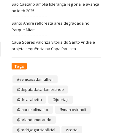
São Caetano amplia liderança regional e avança
no Ideb 2025
Santo André refloresta área degradada no
Parque Miami
Cauã Soares valoriza vitória do Santo André e
projeta sequência na Copa Paulista
Tags
#vemcasadamulher
@deputadacarlamorando
@drcarabetta
@jdoriajr
@marcelolimasbc
@marcovinholi
@orlandomorando
@rodrigogarciaoficial
Acerta