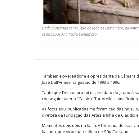
Dadá brincando com o leão ao lado de Demambro, na entrada 
cedidas por Ana Paula Demambro
Também ex-vereador e ex-presidente da Câmara de
José Dall’Anese na gestão de 1993 a 1996.
Tanto que Demambro foi o candidato do grupo à sua
conseguiu bater o “Caipira” Tortorello, como Braid
As fotos aqui publicadas me foram cedidas hoje, 
diretora da Fundação das Artes e filhe de Cláudio 
Momentos dois dois na Itália. E foi numa dessas vi
Italiana, que virou patrimônio de São Caetano.