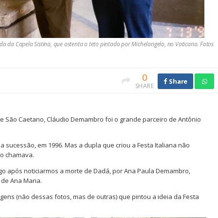
da Capela Sistina, que ostenta o teto pintado por Michelangelo, no Vaticano. Fotos
0
Share
SHARE
 São Caetano, Cláudio Demambro foi o grande parceiro de Antônio
 sucessão, em 1996. Mas a dupla que criou a Festa Italiana não
o o chamava.
logo após noticiarmos a morte de Dadá, por Ana Paula Demambro,
e de Ana Maria.
agens (não dessas fotos, mas de outras) que pintou a ideia da Festa