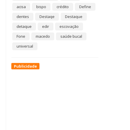
acisa
bispo
crédito
Define
dentes
Destaqe
Destaque
detaque
edir
escovação
Fone
macedo
saúde bucal
universal
Publicidade