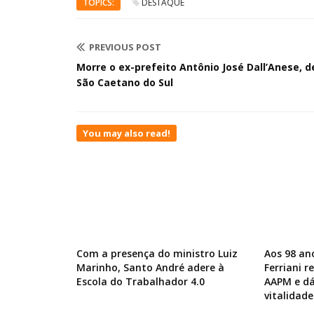
TOPICS:
DESTAQUE
PREVIOUS POST
Morre o ex-prefeito Antônio José Dall’Anese, d
São Caetano do Sul
You may also read!
Com a presença do ministro Luiz
Aos 98 an
Marinho, Santo André adere à
Ferriani 
Escola do Trabalhador 4.0
AAPM e dá
vitalidade