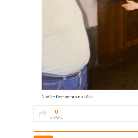
Dadá e Demambro na Itália.
0
SHARE