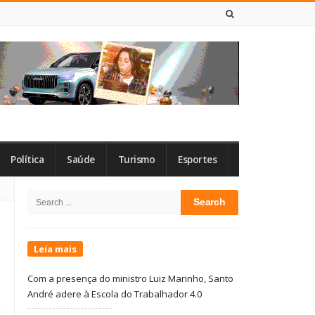
8 DE AGOSTO DE 2026
Política
Saúde
Turismo
Esportes
Site
Search
Sidebar
for:
Leia mais
Com a presença do ministro Luiz Marinho, Santo
André adere à Escola do Trabalhador 4.0