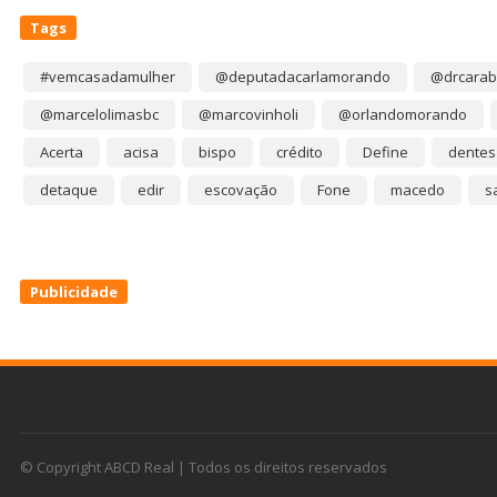
Tags
#vemcasadamulher
@deputadacarlamorando
@drcarab
@marcelolimasbc
@marcovinholi
@orlandomorando
Acerta
acisa
bispo
crédito
Define
dentes
detaque
edir
escovação
Fone
macedo
s
Publicidade
© Copyright ABCD Real | Todos os direitos reservados