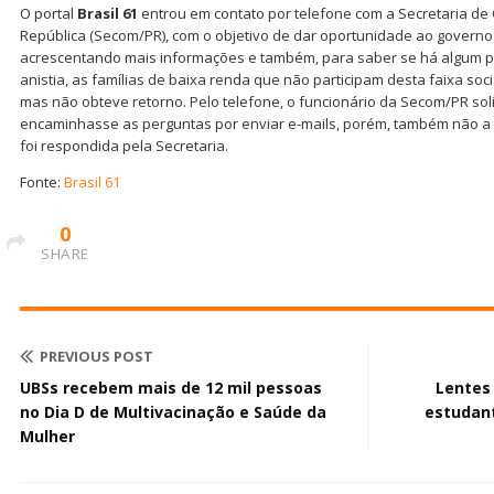
O portal
Brasil 61
entrou em contato por telefone com a Secretaria d
República (Secom/PR), com o objetivo de dar oportunidade ao governo 
acrescentando mais informações e também, para saber se há algum pl
anistia, as famílias de baixa renda que não participam desta faixa socia
mas não obteve retorno. Pelo telefone, o funcionário da Secom/PR sol
encaminhasse as perguntas por enviar e-mails, porém, também não 
foi respondida pela Secretaria.
Fonte:
Brasil 61
0
SHARE
PREVIOUS POST
UBSs recebem mais de 12 mil pessoas
Lentes 
no Dia D de Multivacinação e Saúde da
estudan
Mulher