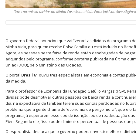
Governo anistia dívidas do Minha Casa Minha Vida Foto: Joédson Alves/Agência
O governo federal anunciou que vai “zerar” as dívidas do programa 
Minha Vida, para quem recebe Bolsa Família ou está incluído no Benefí
Agora, as pessoas nesta faixa de renda estão desobrigadas de pagar
adquiridos pelo programa, conforme portaria publicada na última quinta-
União (DOU), pelo Ministério das Cidades.
O portal
Brasil 61
ouviu três especialistas em economia e contas públi
da medida.
Para o professor de Economia da Fundação Getúlio Vargas (FGV), Rena
dívidas pode desmotivar outras pessoas de baixa renda a continua
dia, na expectativa de também terem suas contas perdoadas no futur
problema que a gente chama de ‘economia de perigo moral’, que é o fa
programa já esperarem esse tipo de isenção, ou de readequação das d
Pieri. Segundo ele, “isso pode diminuir o percentual de pessoas que 
O especialista destaca que o governo poderia investir melhor o dinhei