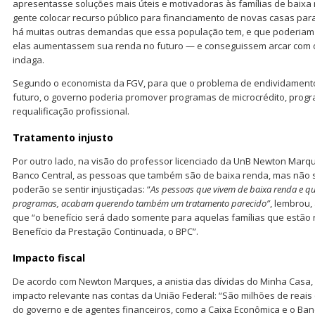
apresentasse soluções mais úteis e motivadoras às famílias de baixa 
gente colocar recurso público para financiamento de novas casas pa
há muitas outras demandas que essa população tem, e que poderiam c
elas aumentassem sua renda no futuro — e conseguissem arcar com o
indaga.
Segundo o economista da FGV, para que o problema de endividamento 
futuro, o governo poderia promover programas de microcrédito, prog
requalificação profissional.
Tratamento injusto
Por outro lado, na visão do professor licenciado da UnB Newton Mar
Banco Central, as pessoas que também são de baixa renda, mas não s
poderão se sentir injustiçadas: “
As pessoas que vivem de baixa renda e qu
programas, acabam querendo também um tratamento parecido”
, lembrou,
que “o benefício será dado somente para aquelas famílias que estão 
Benefício da Prestação Continuada, o BPC”.
Impacto fiscal
De acordo com Newton Marques, a anistia das dívidas do Minha Casa,
impacto relevante nas contas da União Federal: “São milhões de reais
do governo e de agentes financeiros, como a Caixa Econômica e o Banc