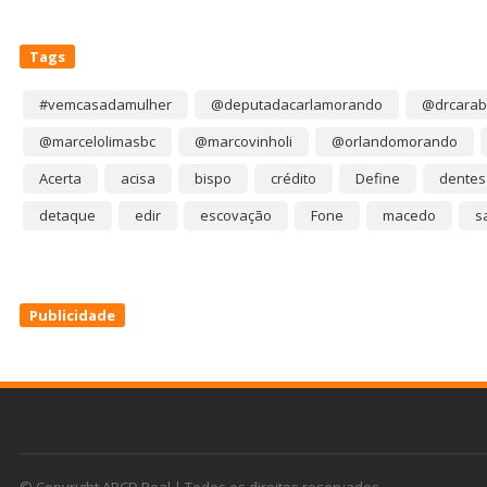
Tags
#vemcasadamulher
@deputadacarlamorando
@drcarab
@marcelolimasbc
@marcovinholi
@orlandomorando
Acerta
acisa
bispo
crédito
Define
dentes
detaque
edir
escovação
Fone
macedo
s
Publicidade
© Copyright ABCD Real | Todos os direitos reservados