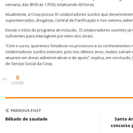
semana, das 8h30 às 17h30, totalizando 40 horas.
Atualmente, a Coop possui 41 colaboradores surdos que desenvolvem 
supermercados, drogarias, Central de Panificação e nos setores admini
Desde o início do programa de inclusão, 72 colaboradores ouvintes j
suficientes para interagirem por meio dos sinais.
“Com o curso, queremos fortalecer os processos e os conhecimentos 
colaboradores surdos exercem, pois nos últimos anos, muitos saíram 
atuarem em áreas administrativas e de apoio”, explica, em conclusão, 
de Serviço Social da Coop.
0
SHARE
PREVIOUS POST
Bêbado de saudade
Santo An
concurso 