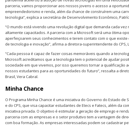
pandemia acelerou a adoção de novas tecnologias em uma velocidad
parceria, vamos proporcionar aos nossos jovens o acesso a oportun
empreendedorismo e renda, além da chance de construírem uma carre
tecnologia”, explica a secretária de Desenvolvimento Econômico, Patríci
“O mundo está vivendo uma revolução digital que demanda cada vez m
altamente capacitados. A parceria com a Microsoft será uma ótima op
aperfeiçoarem seus conhecimentos e terem contato com o que existe
de tecnologia e inovação”, afirma a diretora-superintendente do CPS, 
“Cada pessoa é capaz de fazer coisas memoráveis quando a tecnologi
Microsoft acreditamos que a tecnologia tem o potencial de ajudar pos
sociedade em que vivemos, por isso queremos tornar a qualificação a
nossos estudantes para as oportunidades do futuro”, ressalta a diret
Brasil, Vera Cabral.
Minha Chance
O Programa Minha Chance é uma iniciativa do Governo do Estado de S
e do CPS, que visa capacitar estudantes de Etecs e Fatecs, além da 
iniciativa privada. O objetivo é estimular a geração de emprego e ren
parceria com as empresas e o setor produtivo tem a vantagem de direc
com boa formação. As empresas interessadas podem se cadastrar pel