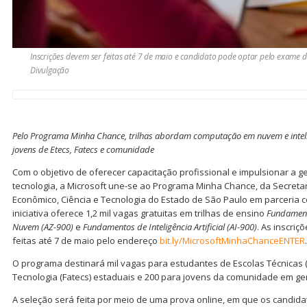
Inscrições devem ser feitas até 7 de maio e candidato pode optar pelo exame d
Divulgação
Pelo Programa Minha Chance, trilhas abordam computação em nuvem e inteligê
jovens de Etecs, Fatecs e comunidade
Com o objetivo de oferecer capacitação profissional e impulsionar a
tecnologia, a Microsoft une-se ao Programa Minha Chance, da Secret
Econômico, Ciência e Tecnologia do Estado de São Paulo em parceria c
iniciativa oferece 1,2 mil vagas gratuitas em trilhas de ensino
Fundament
Nuvem (AZ-900)
e
Fundamentos de Inteligência Artificial (AI-900)
. As inscri
feitas até 7 de maio pelo endereço
bit.ly/MicrosoftMinhaChanceENTER
.
O programa destinará mil vagas para estudantes de Escolas Técnicas (
Tecnologia (Fatecs) estaduais e 200 para jovens da comunidade em ger
A seleção será feita por meio de uma prova online, em que os candida