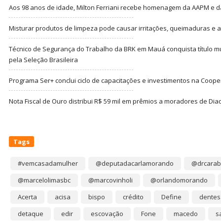
Aos 98 anos de idade, Milton Ferriani recebe homenagem da AAPM e dá 
Misturar produtos de limpeza pode causar irritações, queimaduras e at
Técnico de Segurança do Trabalho da BRK em Mauá conquista título m
pela Seleção Brasileira
Programa Ser+ conclui ciclo de capacitações e investimentos na Coope
Nota Fiscal de Ouro distribui R$ 59 mil em prêmios a moradores de Di
Tags
#vemcasadamulher
@deputadacarlamorando
@drcarab
@marcelolimasbc
@marcovinholi
@orlandomorando
Acerta
acisa
bispo
crédito
Define
dentes
detaque
edir
escovação
Fone
macedo
s