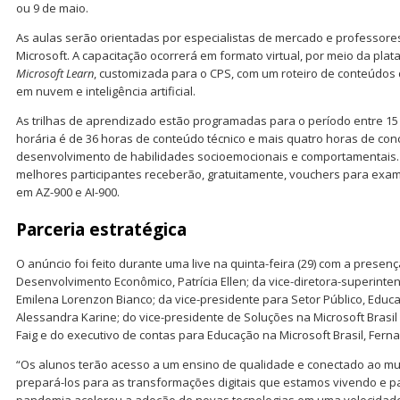
ou 9 de maio.
As aulas serão orientadas por especialistas de mercado e professores
Microsoft. A capacitação ocorrerá em formato virtual, por meio da pl
Microsoft Learn
, customizada para o CPS, com um roteiro de conteúdos
em nuvem e inteligência artificial.
As trilhas de aprendizado estão programadas para o período entre 15 
horária é de 36 horas de conteúdo técnico e mais quatro horas de con
desenvolvimento de habilidades socioemocionais e comportamentais. A
melhores participantes receberão, gratuitamente, vouchers para exame
em AZ-900 e AI-900.
Parceria estratégica
O anúncio foi feito durante uma live na quinta-feira (29) com a presenç
Desenvolvimento Econômico, Patrícia Ellen; da vice-diretora-superint
Emilena Lorenzon Bianco; da vice-presidente para Setor Público, Educa
Alessandra Karine; do vice-presidente de Soluções na Microsoft Brasil
Faig e do executivo de contas para Educação na Microsoft Brasil, Fern
“Os alunos terão acesso a um ensino de qualidade e conectado ao mu
prepará-los para as transformações digitais que estamos vivendo e pa