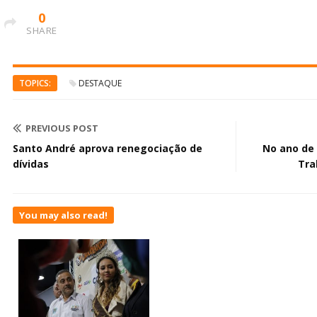
0
SHARE
TOPICS:
DESTAQUE
PREVIOUS POST
Santo André aprova renegociação de
No ano de 
dívidas
Tra
You may also read!