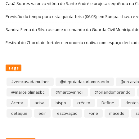
Cauã Soares valoriza vitória do Santo André e projeta sequência na C
Previsão do tempo para esta quinta-feira (06.08), em Sampa: chuva e 
Sandra Elena da Silva assume o comando da Guarda Civil Municipal de
Festival do Chocolate fortalece economia criativa com espaço dedicad
Tags
#vemcasadamulher
@deputadacarlamorando
@drcarab
@marcelolimasbc
@marcovinholi
@orlandomorando
Acerta
acisa
bispo
crédito
Define
dentes
detaque
edir
escovação
Fone
macedo
s