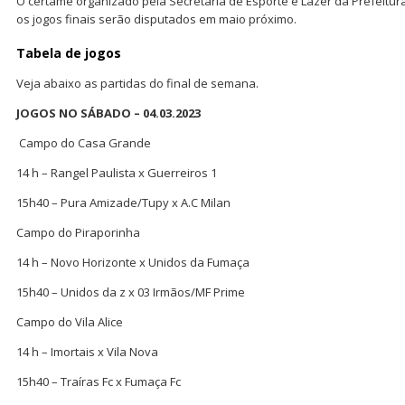
O certame organizado pela Secretaria de Esporte e Lazer da Prefeitura 
os jogos finais serão disputados em maio próximo.
Tabela de jogos
Veja abaixo as partidas do final de semana.
JOGOS NO SÁBADO – 04.03.2023
Campo do Casa Grande
14 h – Rangel Paulista x Guerreiros 1
15h40 – Pura Amizade/Tupy x A.C Milan
Campo do Piraporinha
14 h – Novo Horizonte x Unidos da Fumaça
15h40 – Unidos da z x 03 Irmãos/MF Prime
Campo do Vila Alice
14 h – Imortais x Vila Nova
15h40 – Traíras Fc x Fumaça Fc