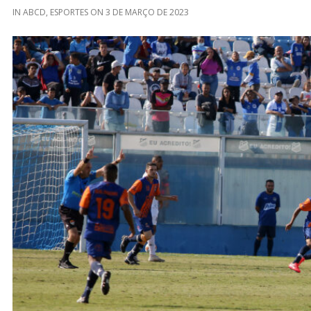
IN
ABCD
,
ESPORTES
ON
3 DE MARÇO DE 2023