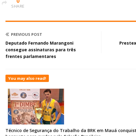
0
SHARE
PREVIOUS POST
Deputado Fernando Marangoni
Preste
consegue assinaturas para três
frentes parlamentares
You may also read!
Técnico de Segurança do Trabalho da BRK em Mauá conquist