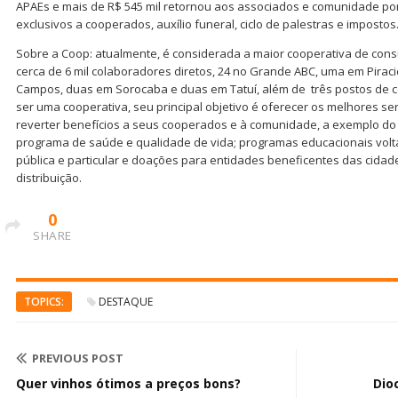
APAEs e mais de R$ 545 mil retornou aos associados e comunidade po
exclusivos a cooperados, auxílio funeral, ciclo de palestras e impostos
Sobre a Coop: atualmente, é considerada a maior cooperativa de cons
cerca de 6 mil colaboradores diretos, 24 no Grande ABC, uma em Piraci
Campos, duas em Sorocaba e duas em Tatuí, além de três postos de c
ser uma cooperativa, seu principal objetivo é oferecer os melhores ser
reverter benefícios a seus cooperados e à comunidade, a exemplo do ci
programa de saúde e qualidade de vida; programas educacionais vol
pública e particular e doações para entidades beneficentes das cida
distribuição.
0
SHARE
TOPICS:
DESTAQUE
PREVIOUS POST
Quer vinhos ótimos a preços bons?
Dio