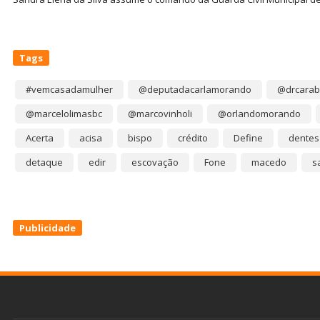
Tags
#vemcasadamulher
@deputadacarlamorando
@drcarab
@marcelolimasbc
@marcovinholi
@orlandomorando
Acerta
acisa
bispo
crédito
Define
dentes
detaque
edir
escovação
Fone
macedo
s
Publicidade