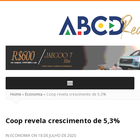
ABCD
Real
Home
»
Economia
»
Coop revela crescimento de 5,3%
Coop revela crescimento de 5,3%
IN
ECONOMIA
ON
18 DE JULHO DE 2020