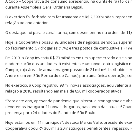
A Coop – Cooperativa de Consumo apresentou na quinta-feira (16) os r
durante Assembleia Geral Ordinária Digital.
O exercício foi fechado com faturamento de R$ 2,399 bilhões, repres
relação ao ano anterior.
O destaque foi para o canal farma, com desempenho na ordem de 11,
Hoje, a Cooperativa possui 92 unidades de negócios, sendo 32 supe
do faturamento, 57 drogarias (17%) e três postos de combustíveis. (1%)
Em 2019, a Coop investiu R$ 79 milhões em um supermercado e seis no
modernização das unidades já existentes e um novo centro logístico 
Campo, cuja área de armazenagem passou de 21 mil m² distribuídos e
André e um em São Bernardo do Campo) para uma única operação, com
No exercício, a Coop registrou 98 mil novas associações, equivalente
relação a 2018, resultando em mais de 850 mil cooperados ativos.
“Para este ano, apesar da pandemia que alterou o cronograma de ab
deveremos inaugurar 21 novas drogarias, passando das atuais 57 par
presença para 24 cidades do Estado de São Paulo.
Hoje estamos em 11 municípios”, destaca Marcio Valle, presidente exec
Cooperativa doou R$ 360 mil a 20 instituições beneficentes, repassou 