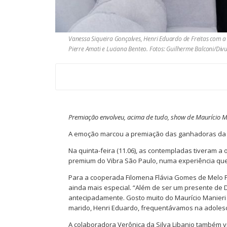
Vanessa Siqueira Gonçalves, Henri Eduardo de Freitas com a
Pierre Amati e Luciana Benteo. Fotos: Guilherme Balconi/Div
Premiação envolveu, acima de tudo, show de Maurício M
A emoção marcou a premiação das ganhadoras da
Na quinta-feira (11.06), as contempladas tiveram a
premium do Vibra São Paulo, numa experiência que 
Para a cooperada Filomena Flávia Gomes de Melo Fre
ainda mais especial. “Além de ser um presente d
antecipadamente. Gosto muito do Maurício Manier
marido, Henri Eduardo, frequentávamos na adolesc
A colaboradora Verônica da Silva Libanio também 