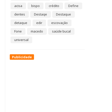
acisa
bispo
crédito
Define
dentes
Destaqe
Destaque
detaque
edir
escovação
Fone
macedo
saúde bucal
universal
Publicidade