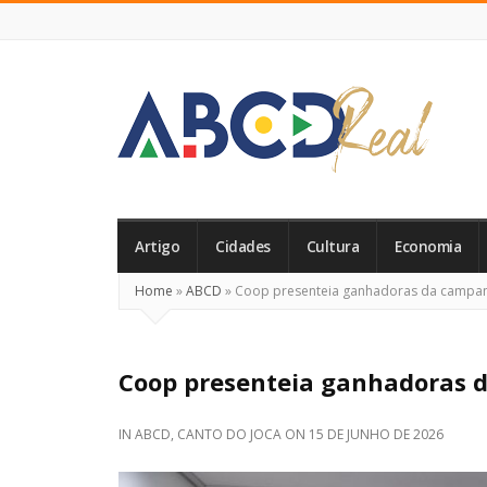
ABCD
Real
Artigo
Cidades
Cultura
Economia
Home
»
ABCD
»
Coop presenteia ganhadoras da campan
Coop presenteia ganhadoras 
IN
ABCD
,
CANTO DO JOCA
ON
15 DE JUNHO DE 2026