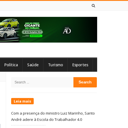
8 DE AGOSTO DE 2026
Política
Saúde
Turismo
Esportes
Site
Search
Sidebar
for:
Leia mais
Com a presença do ministro Luiz Marinho, Santo
André adere à Escola do Trabalhador 4.0