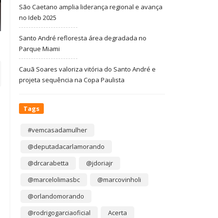
São Caetano amplia liderança regional e avança
no Ideb 2025
Santo André refloresta área degradada no
Parque Miami
Cauã Soares valoriza vitória do Santo André e
projeta sequência na Copa Paulista
Tags
#vemcasadamulher
@deputadacarlamorando
@drcarabetta
@jdoriajr
@marcelolimasbc
@marcovinholi
@orlandomorando
@rodrigogarciaoficial
Acerta