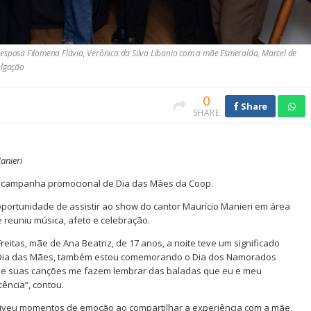
 esposa Filomena Flávia, Verônica da Silva Libanio com a mãe Esmeralda, Marcel de
ulgação
0
Share
SHARE
anieri
 campanha promocional de Dia das Mães da Coop.
 oportunidade de assistir ao show do cantor Maurício Manieri em área
reuniu música, afeto e celebração.
itas, mãe de Ana Beatriz, de 17 anos, a noite teve um significado
e Dia das Mães, também estou comemorando o Dia dos Namorados
i e suas canções me fazem lembrar das baladas que eu e meu
ência”, contou.
viveu momentos de emoção ao compartilhar a experiência com a mãe,