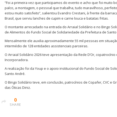
“Foi a primeira vez que participamos do evento e acho que foi muito b
palco, a montagem, o pessoal que trabalha, tudo maravilhoso, perfeito
estou muito satisfeito”, salientou Evandro Crestani, à frente da barr
Brasil, que serviu lanches de cupim e carne louca e batatas fritas.
O montante arrecadado na entrada do Arraial Solidário e no Bingo Sol
de Alimentos do Fundo Social de Solidariedade da Prefeitura de Santo
Mensalmente ele auxilia aproximadamente 55 mil pessoas em situação
intermédio de 128 entidades assistenciais parceiras.
O Arraial Solidário 2026 teve apresentação da Rede D’Or, copatrocíni
Incorporadora.
A realização foi da Youp e o apoio institucional do Fundo Social de Sol
Santo André.
O Bingo Solidário teve, em conclusão, patrocínios de Copafer, CVC e 
das Óticas Diniz.
0
SHARE