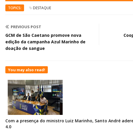
TOPICS:
DESTAQUE
PREVIOUS POST
GCM de São Caetano promove nova
Coop
edição da campanha Azul Marinho de
doação de sangue
You may also read!
Com a presença do ministro Luiz Marinho, Santo André ader
4.0