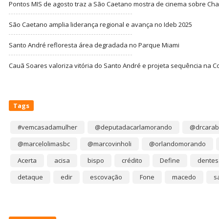
Pontos MIS de agosto traz a São Caetano mostra de cinema sobre Cha
São Caetano amplia liderança regional e avança no Ideb 2025
Santo André refloresta área degradada no Parque Miami
Cauã Soares valoriza vitória do Santo André e projeta sequência na C
Tags
#vemcasadamulher
@deputadacarlamorando
@drcarab
@marcelolimasbc
@marcovinholi
@orlandomorando
Acerta
acisa
bispo
crédito
Define
dentes
detaque
edir
escovação
Fone
macedo
s