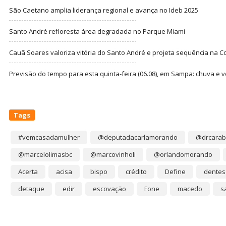
São Caetano amplia liderança regional e avança no Ideb 2025
Santo André refloresta área degradada no Parque Miami
Cauã Soares valoriza vitória do Santo André e projeta sequência na C
Previsão do tempo para esta quinta-feira (06.08), em Sampa: chuva e 
Tags
#vemcasadamulher
@deputadacarlamorando
@drcarab
@marcelolimasbc
@marcovinholi
@orlandomorando
Acerta
acisa
bispo
crédito
Define
dentes
detaque
edir
escovação
Fone
macedo
s