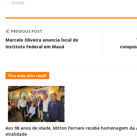
SHARE
PREVIOUS POST
Marcelo Oliveira anuncia local do
Instituto Federal em Mauá
conquis
You may also read!
Aos 98 anos de idade, Milton Ferriani recebe homenagem da 
vitalidade