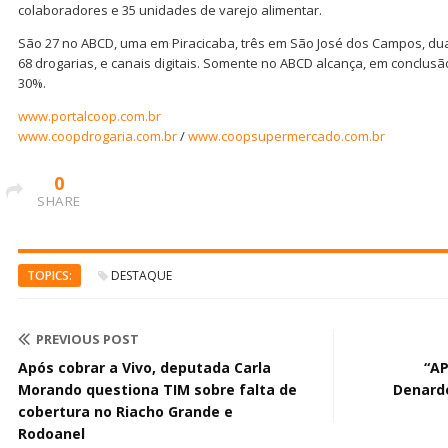
colaboradores e 35 unidades de varejo alimentar.
São 27 no ABCD, uma em Piracicaba, três em São José dos Campos, du
68 drogarias, e canais digitais. Somente no ABCD alcança, em conclus
30%.
www.portalcoop.com.br
www.coopdrogaria.com.br
/
www.coopsupermercado.com.br
0
SHARE
TOPICS:
DESTAQUE
PREVIOUS POST
Após cobrar a Vivo, deputada Carla
“AP
Morando questiona TIM sobre falta de
Denardo
cobertura no Riacho Grande e
Rodoanel