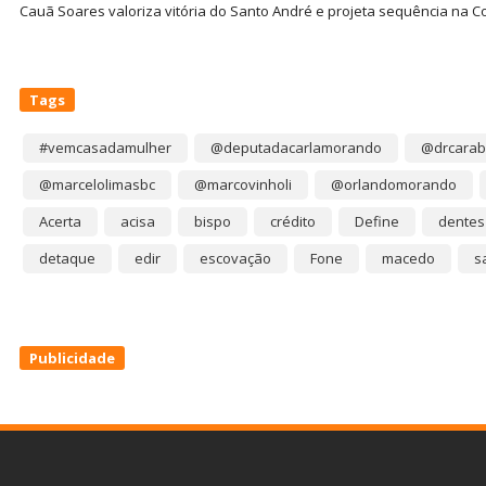
Cauã Soares valoriza vitória do Santo André e projeta sequência na C
Tags
#vemcasadamulher
@deputadacarlamorando
@drcarab
@marcelolimasbc
@marcovinholi
@orlandomorando
Acerta
acisa
bispo
crédito
Define
dentes
detaque
edir
escovação
Fone
macedo
s
Publicidade