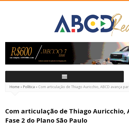
ABCD
Real
Home
»
Política
»
Com articulação de Thiago Auricchio, ABCD avança par
Com articulação de Thiago Auricchio,
Fase 2 do Plano São Paulo