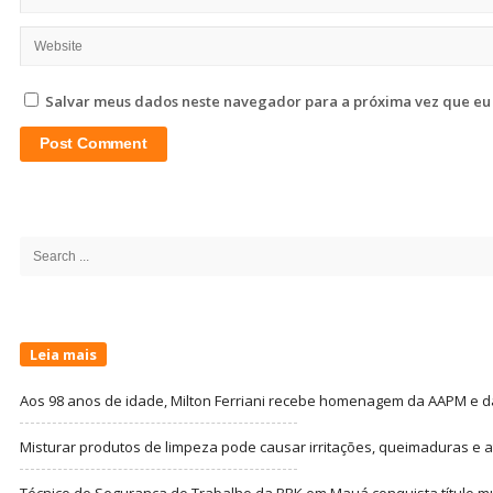
Salvar meus dados neste navegador para a próxima vez que eu
Site
Sidebar
Search
for:
Leia mais
Aos 98 anos de idade, Milton Ferriani recebe homenagem da AAPM e dá 
Misturar produtos de limpeza pode causar irritações, queimaduras e at
Técnico de Segurança do Trabalho da BRK em Mauá conquista título m