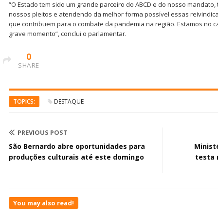
“O Estado tem sido um grande parceiro do ABCD e do nosso mandato, 
nossos pleitos e atendendo da melhor forma possível essas reivindic
que contribuem para o combate da pandemia na região. Estamos no c
grave momento”, conclui o parlamentar.
0
SHARE
TOPICS:
DESTAQUE
PREVIOUS POST
São Bernardo abre oportunidades para
Minist
produções culturais até este domingo
testa 
You may also read!