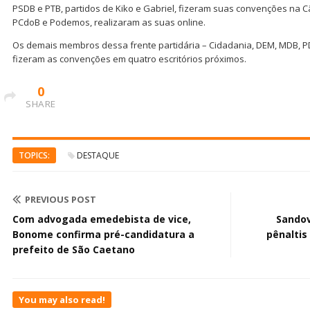
PSDB e PTB, partidos de Kiko e Gabriel, fizeram suas convenções na C
PCdoB e Podemos, realizaram as suas online.
Os demais membros dessa frente partidária – Cidadania, DEM, MDB, PD
fizeram as convenções em quatro escritórios próximos.
0
SHARE
TOPICS:
DESTAQUE
PREVIOUS POST
Com advogada emedebista de vice,
Sando
Bonome confirma pré-candidatura a
pênaltis
prefeito de São Caetano
You may also read!