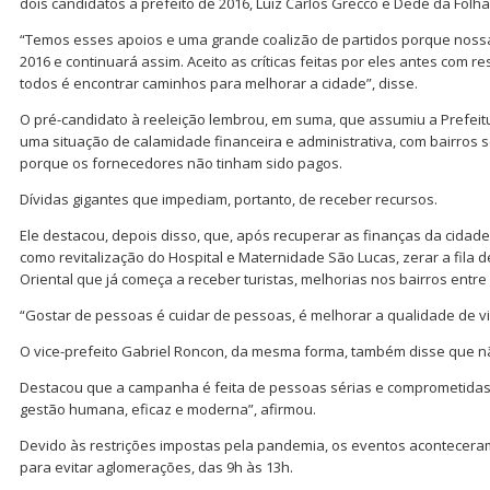
dois candidatos a prefeito de 2016, Luiz Carlos Grecco e Dedé da Folha
“Temos esses apoios e uma grande coalizão de partidos porque noss
2016 e continuará assim. Aceito as críticas feitas por eles antes com r
todos é encontrar caminhos para melhorar a cidade”, disse.
O pré-candidato à reeleição lembrou, em suma, que assumiu a Prefeit
uma situação de calamidade financeira e administrativa, com bairros s
porque os fornecedores não tinham sido pagos.
Dívidas gigantes que impediam, portanto, de receber recursos.
Ele destacou, depois disso, que, após recuperar as finanças da cidade, 
como revitalização do Hospital e Maternidade São Lucas, zerar a fila 
Oriental que já começa a receber turistas, melhorias nos bairros entre
“Gostar de pessoas é cuidar de pessoas, é melhorar a qualidade de vi
O vice-prefeito Gabriel Roncon, da mesma forma, também disse que não
Destacou que a campanha é feita de pessoas sérias e comprometidas 
gestão humana, eficaz e moderna”, afirmou.
Devido às restrições impostas pela pandemia, os eventos aconteceram
para evitar aglomerações, das 9h às 13h.