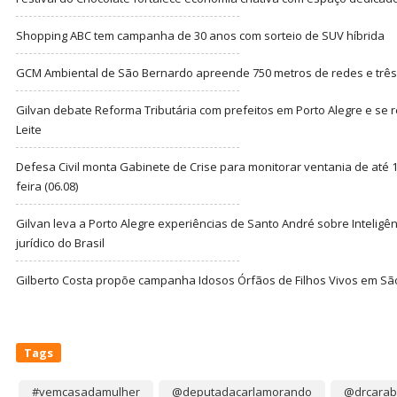
Shopping ABC tem campanha de 30 anos com sorteio de SUV híbrida
GCM Ambiental de São Bernardo apreende 750 metros de redes e três t
Gilvan debate Reforma Tributária com prefeitos em Porto Alegre e s
Leite
Defesa Civil monta Gabinete de Crise para monitorar ventania de até 1
feira (06.08)
Gilvan leva a Porto Alegre experiências de Santo André sobre Inteligênc
jurídico do Brasil
Gilberto Costa propõe campanha Idosos Órfãos de Filhos Vivos em Sã
Tags
#vemcasadamulher
@deputadacarlamorando
@drcarab