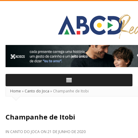
ABCD
Real
Home
»
Canto do Joca
»
Champanhe de Itobi
Champanhe de Itobi
IN
CANTO DO JOCA
ON
21 DE JUNHO DE 2020