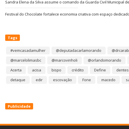
Sandra Elena da Silva assume o comando da Guarda Civil Municipal de
Festival do Chocolate fortalece economia criativa com espaço dedicad
Tags
#vemcasadamulher
@deputadacarlamorando
@drcarab
@marcelolimasbc
@marcovinholi
@orlandomorando
Acerta
acisa
bispo
crédito
Define
dentes
detaque
edir
escovação
Fone
macedo
s
Publicidade