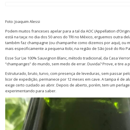
Foto: Joaquim Alessi
Podem muitos franceses apelar para a tal da AOC (Appellation d’Origi
está na taça: no dia dos 50 anos do TRI no México, erguemos outra del
também faz champagne (ou champanhe como dizemos por aqui), ou ma
mais especificamente a pequena Itobi, na região de São José do Rio Pa
Esse Sur Lie 100% Sauvignon Blanc, método tradicional, da Casa Verr
“champanges” do mundo, sem medo de errar. Duvida? Prove, e tire a p
Estruturado, bruto, turvo, com presença de leveduras, sem passar pel
licor de expedição, permanece por 12 meses em cave. A tampa é de alum
exige certo cuidado ao abrir. Depois de aberto, porém, tem um perlage
experimentando para saber.