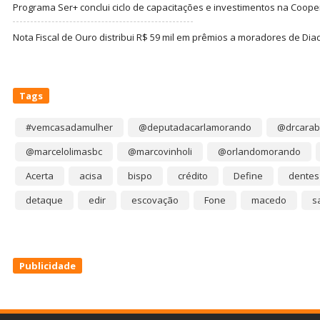
Programa Ser+ conclui ciclo de capacitações e investimentos na Coope
Nota Fiscal de Ouro distribui R$ 59 mil em prêmios a moradores de Di
Tags
#vemcasadamulher
@deputadacarlamorando
@drcarab
@marcelolimasbc
@marcovinholi
@orlandomorando
Acerta
acisa
bispo
crédito
Define
dentes
detaque
edir
escovação
Fone
macedo
s
Publicidade