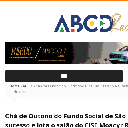
ABCD
Real
Home
»
ABCD
»
Chá de Outono do Fundo Social de São Caetano é sucesso
Rodrigues
Chá de Outono do Fundo Social de São
sucesso e lota o salão do CISE Moacyr 