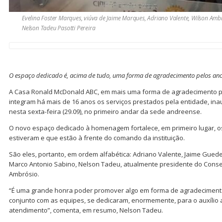
Evelina Foster Marques, viúva de Jaime Marques, Adriano Valente, Wilson Ambr
Nelson Tadeu Pasotti Pereira
O espaço dedicado é, acima de tudo, uma forma de agradecimento pelos
ano
A Casa Ronald McDonald ABC, em mais uma forma de agradecimento po
integram há mais de 16 anos os serviços prestados pela entidade, ina
nesta sexta-feira (29.09), no primeiro andar da sede andreense.
O novo espaço dedicado à homenagem fortalece, em primeiro lugar, os
estiveram e que estão à frente do comando da instituição.
São eles, portanto, em ordem alfabética: Adriano Valente, Jaime Gued
Marco Antonio Sabino, Nelson Tadeu, atualmente presidente do Consel
Ambrósio.
“É uma grande honra poder promover algo em forma de agradeciment
conjunto com as equipes, se dedicaram, enormemente, para o auxílio
atendimento”, comenta, em resumo, Nelson Tadeu.