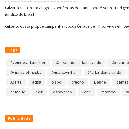
Gilvan leva a Porto Alegre experiências de Santo André sobre Inteligênc
jurídico do Brasil
Gilberto Costa propõe campanha Idosos Órfãos de Filhos Vivos em Sã
Tags
#vemcasadamulher
@deputadacarlamorando
@drcarab
@marcelolimasbc
@marcovinholi
@orlandomorando
Acerta
acisa
bispo
crédito
Define
dentes
detaque
edir
escovação
Fone
macedo
s
Publicidade