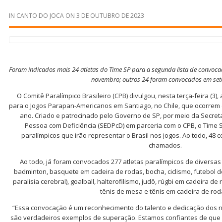
IN
CANTO DO JOCA
ON
3 DE OUTUBRO DE 2023
Foram indicados mais 24 atletas do Time SP para a segunda lista de convoc
novembro; outros 24 foram convocados em se
O Comitê Paralímpico Brasileiro (CPB) divulgou, nesta terça-feira (3)
para o Jogos Parapan-Americanos em Santiago, no Chile, que ocorrem
ano. Criado e patrocinado pelo Governo de SP, por meio da Secreta
Pessoa com Deficiência (SEDPcD) em parceria com o CPB, o Time S
paralímpicos que irão representar o Brasil nos jogos. Ao todo, 48 
chamados.
Ao todo, já foram convocados 277 atletas paralímpicos de diversa
badminton, basquete em cadeira de rodas, bocha, ciclismo, futebol de
paralisia cerebral), goalball, halterofilismo, judô, rúgbi em cadeira de
tênis de mesa e tênis em cadeira de rod
“Essa convocação é um reconhecimento do talento e dedicação dos n
são verdadeiros exemplos de superação. Estamos confiantes de que el